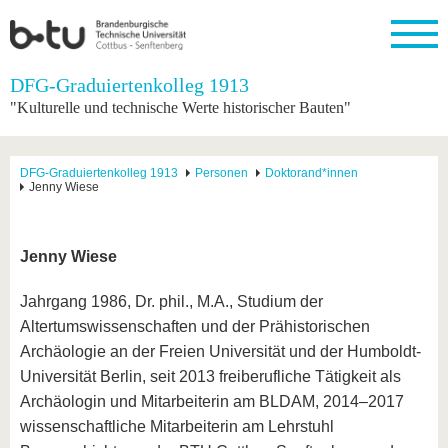
Startseite
DFG-Graduiertenkolleg 1913
Schließen
"Kulturelle und technische Werte historischer Bauten"
Universität
Forschung
Studium
International
Weiterbildung
Transfer
Unileben
Die BTU
Aktuelle
Studienangebot
Internationales
Weiterbildungsangebote
Akademische
Unsere
DFG-Graduiertenkolleg 1913
Personen
Doktorand*innen
Forschung
Profil
Fachkräfte
Werte
Jenny Wiese
Struktur
Vor dem
Wissenschaftliche
Forschungsprofil
Studium
Aus dem
Weiterbildung
Wirtschafts-
Familie &
Karriere
Ausland
und
Dual
&
Förderung
Im
Kontakt
an die
Forschungskooperati
Career
Jenny Wiese
Engagement
Studium
BTU
Wissenschaftlicher
Gründen
Sport &
Partnerschaften
Nachwuchs
Nach
Mit der
an der
Gesundhei
Jahrgang 1986, Dr. phil., M.A., Studium der
&
dem
BTU ins
BTU
Altertumswissenschaften und der Prähistorischen
Strukturwandel
Studium
BTU &
Ausland
Innovative
Region
Archäologie an der Freien Universität und der Humboldt-
Für
Transferprojekte
erleben
Universität Berlin, seit 2013 freiberufliche Tätigkeit als
internationale
Lernen
Archäologin und Mitarbeiterin am BLDAM, 2014–2017
Studierende
Sie uns
wissenschaftliche Mitarbeiterin am Lehrstuhl
Kontakt
kennen