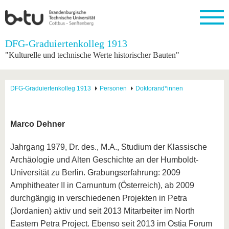
Startseite
DFG-Graduiertenkolleg 1913
Schließen
"Kulturelle und technische Werte historischer Bauten"
Universität
Forschung
Studium
International
Weiterbildung
Transfer
Unileben
Die BTU
Aktuelle
Studienangebot
Internationales
Weiterbildungsangebote
Akademische
Unsere
DFG-Graduiertenkolleg 1913
Personen
Doktorand*innen
Forschung
Profil
Fachkräfte
Werte
Struktur
Vor dem
Wissenschaftliche
Forschungsprofil
Studium
Aus dem
Weiterbildung
Wirtschafts-
Familie &
Karriere
Ausland
und
Dual
&
Förderung
Im
Kontakt
Marco Dehner
an die
Forschungskooperati
Career
Engagement
Studium
BTU
Wissenschaftlicher
Gründen
Sport &
Jahrgang 1979, Dr. des., M.A., Studium der Klassische
Partnerschaften
Nachwuchs
Nach
Mit der
an der
Gesundhei
&
dem
Archäologie und Alten Geschichte an der Humboldt-
BTU ins
BTU
Strukturwandel
Studium
BTU &
Ausland
Universität zu Berlin. Grabungserfahrung: 2009
Innovative
Region
Amphitheater II in Carnuntum (Österreich), ab 2009
Für
Transferprojekte
erleben
internationale
durchgängig in verschiedenen Projekten in Petra
Lernen
Studierende
(Jordanien) aktiv und seit 2013 Mitarbeiter im North
Sie uns
Kontakt
kennen
Eastern Petra Project. Ebenso seit 2013 im Ostia Forum