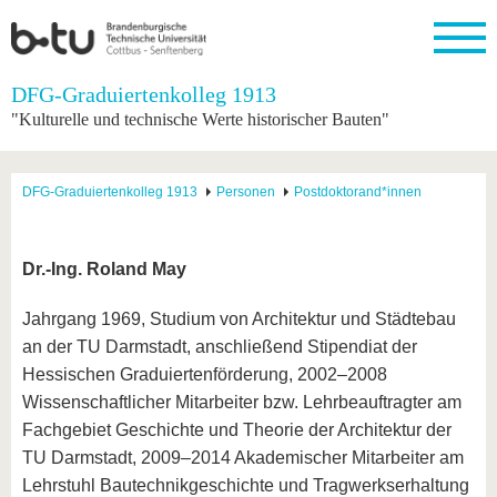
Startseite
DFG-Graduiertenkolleg 1913
Schließen
"Kulturelle und technische Werte historischer Bauten"
Universität
Forschung
Studium
International
Weiterbildung
Transfer
Unileben
Die BTU
Aktuelle
Studienangebot
Internationales
Weiterbildungsangebote
Akademische
Unsere
DFG-Graduiertenkolleg 1913
Personen
Postdoktorand*innen
Forschung
Profil
Fachkräfte
Werte
Struktur
Vor dem
Wissenschaftliche
Forschungsprofil
Studium
Aus dem
Weiterbildung
Wirtschafts-
Familie &
Karriere
Ausland
und
Dual
&
Förderung
Im
Kontakt
Dr.-Ing. Roland May
an die
Forschungskooperati
Career
Engagement
Studium
BTU
Wissenschaftlicher
Gründen
Sport &
Jahrgang 1969, Studium von Architektur und Städtebau
Partnerschaften
Nachwuchs
Nach
Mit der
an der
Gesundhei
&
dem
an der TU Darmstadt, anschließend Stipendiat der
BTU ins
BTU
Strukturwandel
Studium
BTU &
Ausland
Hessischen Graduiertenförderung, 2002–2008
Innovative
Region
Wissenschaftlicher Mitarbeiter bzw. Lehrbeauftragter am
Für
Transferprojekte
erleben
internationale
Fachgebiet Geschichte und Theorie der Architektur der
Lernen
Studierende
TU Darmstadt, 2009–2014 Akademischer Mitarbeiter am
Sie uns
Kontakt
kennen
Lehrstuhl Bautechnikgeschichte und Tragwerkserhaltung