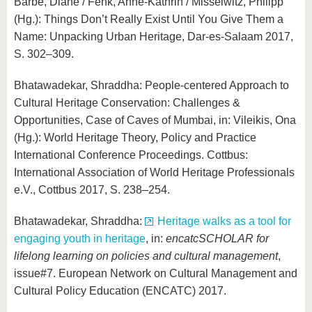
Barbé, Diane / Fenk, Anne-Kathrin / Misselwitz, Philipp
(Hg.): Things Don’t Really Exist Until You Give Them a
Name: Unpacking Urban Heritage, Dar-es-Salaam 2017,
S. 302–309.
Bhatawadekar, Shraddha: People-centered Approach to
Cultural Heritage Conservation: Challenges &
Opportunities, Case of Caves of Mumbai, in: Vileikis, Ona
(Hg.): World Heritage Theory, Policy and Practice
International Conference Proceedings. Cottbus:
International Association of World Heritage Professionals
e.V., Cottbus 2017, S. 238–254.
Bhatawadekar, Shraddha:
Heritage walks as a tool for
engaging youth in heritage
, in:
encatcSCHOLAR for
lifelong learning on policies and cultural management
,
issue#7. European Network on Cultural Management and
Cultural Policy Education (ENCATC) 2017.