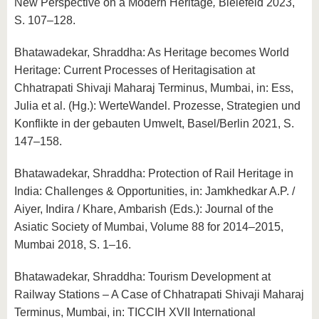
New Perspective on a Modern Heritage
,
Bielefeld 2023,
S. 107–128.
Bhatawadekar, Shraddha: As Heritage becomes World
Heritage: Current Processes of Heritagisation at
Chhatrapati Shivaji Maharaj Terminus, Mumbai, in: Ess,
Julia et al. (Hg.): WerteWandel. Prozesse, Strategien und
Konflikte in der gebauten Umwelt, Basel/Berlin 2021, S.
147–158.
Bhatawadekar, Shraddha: Protection of Rail Heritage in
India: Challenges & Opportunities, in: Jamkhedkar A.P. /
Aiyer, Indira / Khare, Ambarish (Eds.): Journal of the
Asiatic Society of Mumbai, Volume 88 for 2014–2015,
Mumbai 2018, S. 1–16.
Bhatawadekar, Shraddha: Tourism Development at
Railway Stations – A Case of Chhatrapati Shivaji Maharaj
Terminus, Mumbai, in: TICCIH XVII International