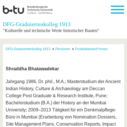
Startseite
DFG-Graduiertenkolleg 1913
Schließen
"Kulturelle und technische Werte historischer Bauten"
Universität
Forschung
Studium
International
Weiterbildung
Transfer
Unileben
Die BTU
Aktuelle
Studienangebot
Internationales
Weiterbildungsangebote
Akademische
Unsere
DFG-Graduiertenkolleg 1913
Personen
Postdoktorand*innen
Forschung
Profil
Fachkräfte
Werte
Struktur
Vor dem
Wissenschaftliche
Forschungsprofil
Studium
Aus dem
Weiterbildung
Wirtschafts-
Familie &
Karriere
Ausland
und
Dual
&
Förderung
Im
Kontakt
Shraddha Bhatawadekar
an die
Forschungskooperati
Career
Engagement
Studium
BTU
Wissenschaftlicher
Gründen
Sport &
Jahrgang 1986, Dr. phil., M.A.; Masterstudium der Ancient
Partnerschaften
Nachwuchs
Nach
Mit der
an der
Gesundhei
&
dem
Indian History, Culture & Archaeology am Deccan
BTU ins
BTU
Strukturwandel
Studium
BTU &
Ausland
College Post Graduate & Research Institute, Pune;
Innovative
Region
Bachelorstudium (B.A.) der History an der Mumbai
Für
Transferprojekte
erleben
internationale
University; 2009–2013 Tätigkeit für ein Denkmalpflege-
Lernen
Studierende
Büro in Mumbai (Erarbeitung von Nomination Dossiers,
Sie uns
Kontakt
kennen
Site Management Plans, Conservation Reports, Impact