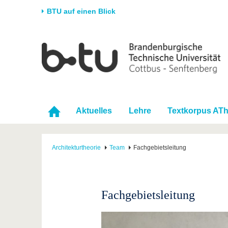
BTU auf einen Blick
Startseite
Universität
Forschung
Stud
Die BTU
Aktuelle Forschung
Stud
Struktur
Forschungsprofil
Vor 
Karriere & Engagement
Förderung
Im S
Aktuelles
Lehre
Textkorpus ATh
Partnerschaften &
Wissenschaftlicher
Nach
Strukturwandel
Nachwuchs
Architekturtheorie
Team
Fachgebietsleitung
Fachgebietsleitung