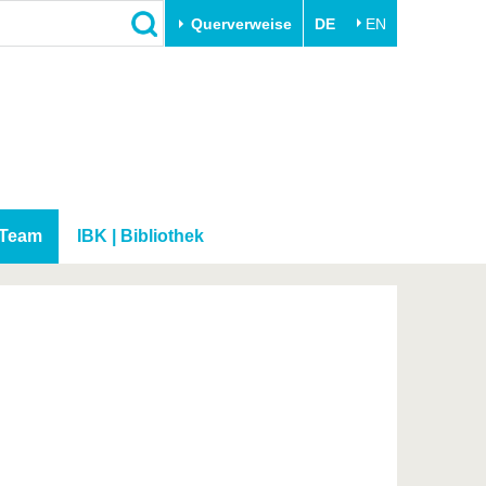
Querverweise
DE
EN
Schließen
Transfer
Unileben
e
Akademische Fachkräfte
Unsere Werte
Wirtschafts- und
Familie & Dual Career
Forschungskooperationen
Sport & Gesundheit
Team
IBK | Bibliothek
Gründen an der BTU
BTU & Region erleben
Innovative Transferprojekte
Lernen Sie uns kennen