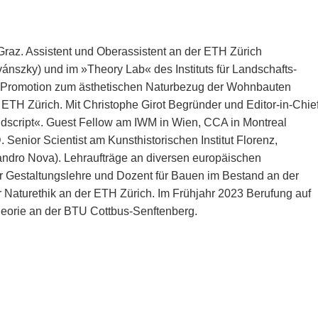
Graz. Assistent und Oberassistent an der ETH Zürich
avánszky) und im »Theory Lab« des Instituts für Landschafts-
t). Promotion zum ästhetischen Naturbezug der Wohnbauten
ETH Zürich. Mit Christophe Girot Begründer und Editor-in-Chie
ndscript«. Guest Fellow am IWM in Wien, CCA in Montreal
Senior Scientist am Kunsthistorischen Institut Florenz,
ssandro Nova). Lehraufträge an diversen europäischen
ür Gestaltungslehre und Dozent für Bauen im Bestand an der
 Naturethik an der ETH Zürich. Im Frühjahr 2023 Berufung auf
theorie an der BTU Cottbus-Senftenberg.