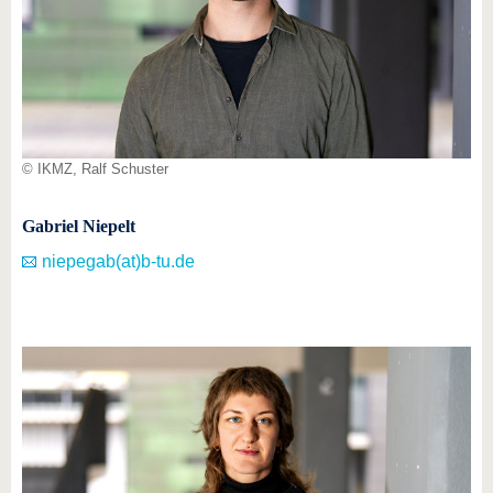
© IKMZ, Ralf Schuster
Gabriel Niepelt
niepegab(at)b-tu.de