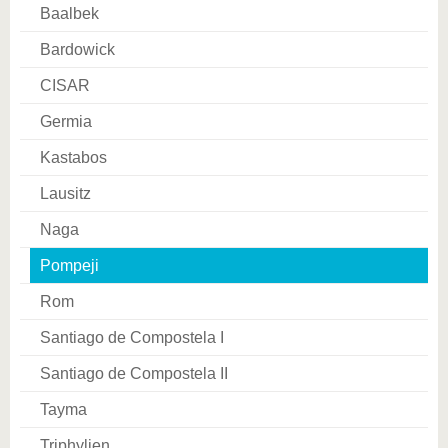
Baalbek
Bardowick
CISAR
Germia
Kastabos
Lausitz
Naga
Pompeji
Rom
Santiago de Compostela I
Santiago de Compostela II
Tayma
Triphylien