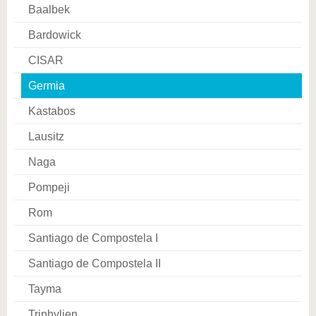
Baalbek
Bardowick
CISAR
Germia
Kastabos
Lausitz
Naga
Pompeji
Rom
Santiago de Compostela I
Santiago de Compostela II
Tayma
Triphylien