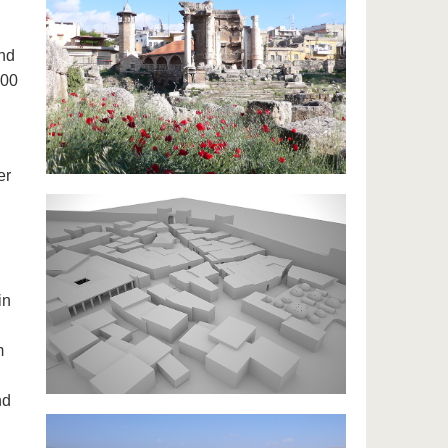
nd
900
er
in
m
nd