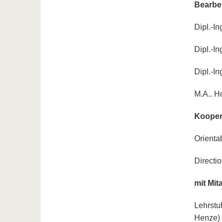
Bearbei
Dipl.-I
Dipl.-In
Dipl.-I
M.A.. H
Kooper
Orienta
Directi
mit Mit
Lehrstu
Henze)