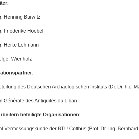
ter:
ng. Henning Burwitz
g. Friederike Hoebel
ng. Heike Lehmann
olger Wienholz
ationspartner:
bteilung des Deutschen Archäologischen Instituts (Dr. Dr. h.c. 
on Générale des Antiquités du Liban
arbeitern beteiligte Organisationen:
hl Vermessungskunde der BTU Cottbus (Prof. Dr.-Ing. Bernhard Ri