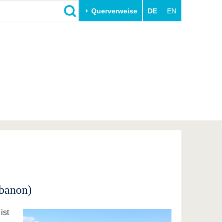
Querverweise
DE
EN
Schließen
Transfer
Unileben
e
Akademische Fachkräfte
Unsere Werte
Wirtschafts- und
Familie & Dual Career
Forschungskooperationen
Sport & Gesundheit
Gründen an der BTU
BTU & Region erleben
Innovative Transferprojekte
Lernen Sie uns kennen
ibanon)
ist