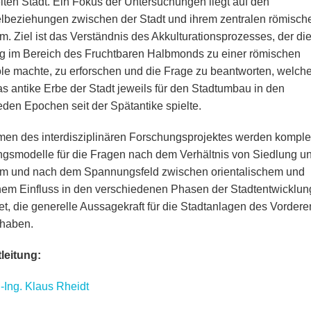
lten Stadt. Ein Fokus der Untersuchungen liegt auf den
beziehungen zwischen der Stadt und ihrem zentralen römisch
um. Ziel ist das Verständnis des Akkulturationsprozesses, der di
g im Bereich des Fruchtbaren Halbmonds zu einer römischen
le machte, zu erforschen und die Frage zu beantworten, welch
as antike Erbe der Stadt jeweils für den Stadtumbau in den
eden Epochen seit der Spätantike spielte.
en des interdisziplinären Forschungsprojektes werden kompl
ngsmodelle für die Fragen nach dem Verhältnis von Siedlung u
um und nach dem Spannungsfeld zwischen orientalischem und
hem Einfluss in den verschiedenen Phasen der Stadtentwicklun
tet, die generelle Aussagekraft für die Stadtanlagen des Vordere
 haben.
leitung:
.-Ing. Klaus Rheidt