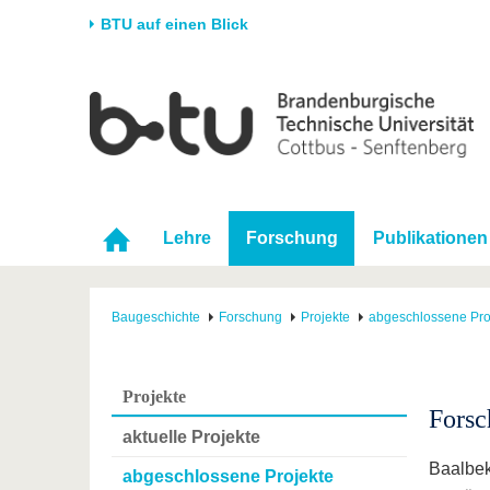
BTU auf einen Blick
Startseite
Universität
Forschung
Stud
Die BTU
Aktuelle Forschung
Stud
Struktur
Forschungsprofil
Vor 
Karriere & Engagement
Förderung
Im S
Lehre
Forschung
Publikationen
Partnerschaften &
Wissenschaftlicher
Nach
Strukturwandel
Nachwuchs
Baugeschichte
Forschung
Projekte
abgeschlossene Pro
Projekte
Forsc
aktuelle Projekte
Baalbek
abgeschlossene Projekte