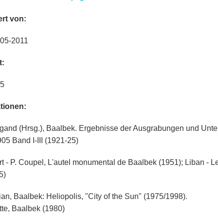
rt von:
05-2011
t:
05
tionen:
gand (Hrsg.), Baalbek. Ergebnisse der Ausgrabungen und Unt
05 Band I-III (1921-25)
art - P. Coupel, L'autel monumental de Baalbek (1951); Liban - L
5)
ian, Baalbek: Heliopolis, "City of the Sun" (1975/1998).
tte, Baalbek (1980)