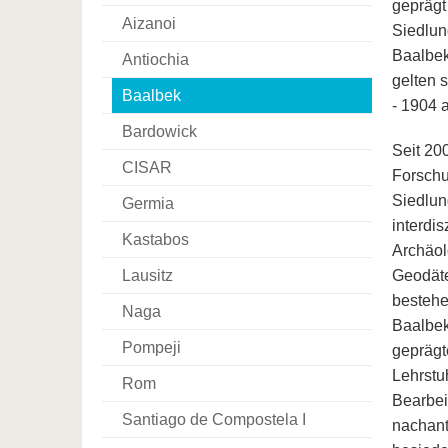
geprägt
Aizanoi
Siedlun
Baalbek
Antiochia
gelten 
Baalbek
- 1904 
Bardowick
Seit 20
CISAR
Forschu
Siedlun
Germia
interdi
Kastabos
Archäol
Lausitz
Geodäte
bestehe
Naga
Baalbek
Pompeji
geprägt
Lehrstu
Rom
Bearbei
Santiago de Compostela I
nachant