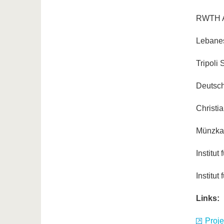
RWTH Aa
Lebanes
Tripoli 
Deutsch
Christia
Münzkab
Institut
Institut
Links:
Proje