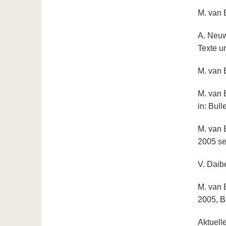
M. van 
A. Neuw
Texte u
M. van 
M. van 
in: Bul
M. van 
2005 se
V. Daib
M. van 
2005, B
Aktuelle