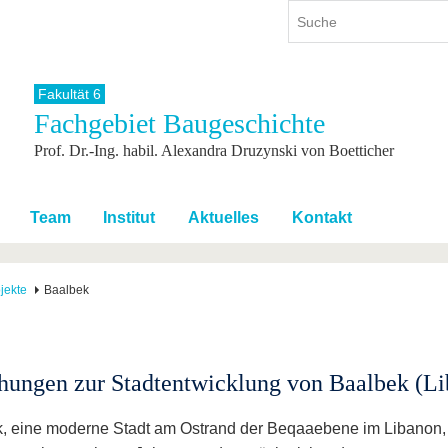
Fakultät 6
Fachgebiet Baugeschichte
ium
International
Weiterbildung
Prof. Dr.-Ing. habil. Alexandra Druzynski von Boetticher
ienangebot
Internationales Profil
Weiterbildungsangebot
dem Studium
Aus dem Ausland an die BTU
Wissenschaftliche
Weiterbildung
tudium
Mit der BTU ins Ausland
Team
Institut
Aktuelles
Kontakt
Kontakt
 dem Studium
Für internationale
Studierende
Kontakt
jekte
Baalbek
hungen zur Stadtentwicklung von Baalbek (L
, eine moderne Stadt am Ostrand der Beqaaebene im Libanon, 