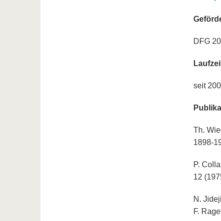
Geförde
DFG 20
Laufzei
seit 20
Publika
Th. Wie
1898-19
P. Coll
12 (197
N. Jidej
F. Rage