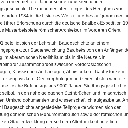
 von einer mehrere Jahrtausende zurückreichenden
gsgeschichte. Die monumentalen Tempel des Heiligtums von
 wurden 1984 in die Liste des Weltkulturerbes aufgenommen u
seit ihrer Erforschung durch die deutsche Baalbek-Expedition 1
als Musterbeispiele römischer Architektur im Vorderen Orient.
01 beteiligt sich der Lehrstuhl Baugeschichte an einem
ngsprojekt zur Stadtentwicklung Baalbeks von den Anfängen d
g im akeramischen Neolithikum bis in die Neuzeit. In
sziplinärer Zusammenarbeit zwischen Vorderasiatischen
ogen, Klassischen Archäologen, Althistorikern, Bauhistorikern,
n, Geophysikern, Geomorphologen und Orientalisten wird die
nde, reiche Befundlage aus 9000 Jahren Siedlungsgeschichte 
 selbst, in den nahe gelegenen Steinbrüchen und im agrarisch
en Umland dokumentiert und wissenschaftlich aufgearbeitet. A
hl Baugeschichte angesiedelte Teilprojekte widmen sich der
tung der römischen Monumentalbauten sowie der römischen u
iken Stadtentwicklung der seit dem Altertum kontinuierlich