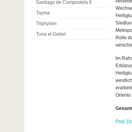
besiede
Santiago de Compostela II
Wechsel
Tayma
Heiligt
Siedlun
Triphylien
Metropo
Tuna el-Gebel
Rolle d
verschi
Im Rahm
Erkläru
Heiligt
westlic
erarbei
Orients
Gesamt
Prof. Dr