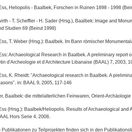
Ess, Heliopolis - Baalbek, Forschen in Ruinen 1898 - 1998 (Bei
irth - T. Scheffler - H. Sader (Hrsg.), Baalbek: Image and Monu
nd Studien 69 (Beirut 1998)
Ess, T. Weber (Hrsg.): Baalbek. Im Bann römischer Monumentala
Ess: Archaeological Research in Baalbek. A preliminary report
letin d'Archeologie et d'Architecture Libanaise (BAAL) 7, 2003, 
Ess, K. Rheidt: "Archaeological research in Baalbek. A prelimin
asons". in: BAAL 9, 2005, 117-146
er, Baalbek: die mittelalterlichen Feinwaren, Orient-Archäologie
Ess (Hrsg.): Baalbek/Heliopolis. Results of Archaeological and 
AAL Hors Serie 4, 2008.
 Publikationen zu Teilprojekten finden sich in den Publikationsl