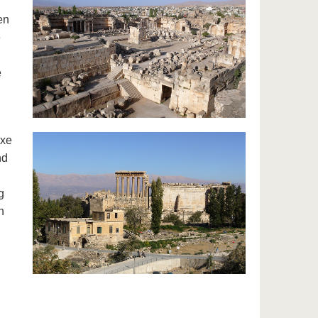
en
e
e
exe
nd
g
n