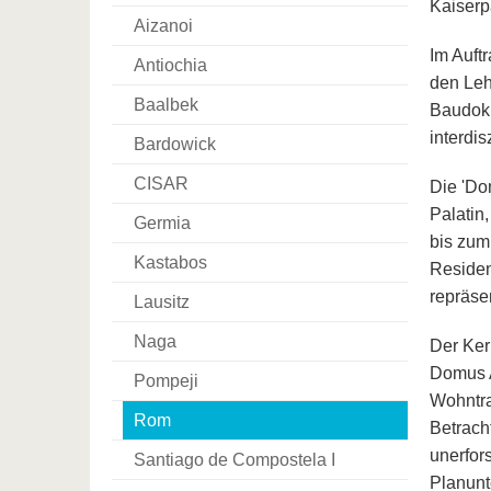
Kaiserp
Aizanoi
Im Auft
Antiochia
den Leh
Baalbek
Baudok
interdis
Bardowick
CISAR
Die 'Do
Palatin
Germia
bis zum
Kastabos
Residen
repräse
Lausitz
Naga
Der Kern
Domus A
Pompeji
Wohntra
Rom
Betrach
unerfor
Santiago de Compostela I
Planunt