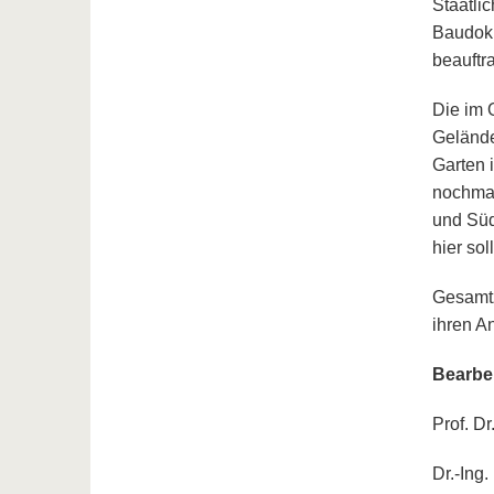
Staatli
Baudoku
beauftra
Die im 
Gelände
Garten 
nochmal
und Süd
hier so
Gesamtz
ihren A
Bearbei
Prof. Dr
Dr.-Ing.