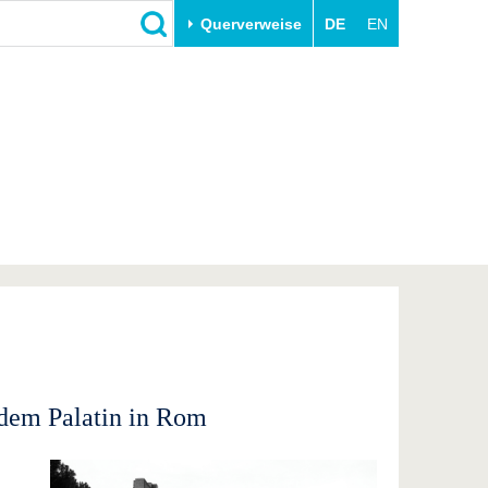
Querverweise
DE
EN
Schließen
Transfer
Unileben
e
Akademische Fachkräfte
Unsere Werte
Wirtschafts- und
Familie & Dual Career
Forschungskooperationen
Sport & Gesundheit
Gründen an der BTU
BTU & Region erleben
Innovative Transferprojekte
Lernen Sie uns kennen
 dem Palatin in Rom