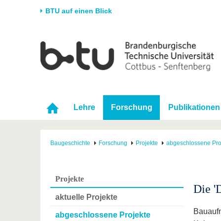
BTU auf einen Blick
Startseite
Universität
Forschung
Stud
Die BTU
Aktuelle Forschung
Stud
Struktur
Forschungsprofil
Vor 
Karriere & Engagement
Förderung
Im S
Lehre
Forschung
Publikationen
Partnerschaften &
Wissenschaftlicher
Nach
Strukturwandel
Nachwuchs
Baugeschichte
Forschung
Projekte
abgeschlossene Pro
Projekte
Die '
aktuelle Projekte
Bauaufn
abgeschlossene Projekte