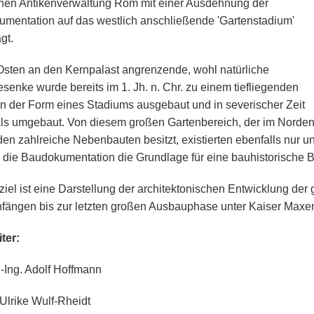
chen Antikenverwaltung Rom mit einer Ausdehnung der
mentation auf das westlich anschließende 'Gartenstadium'
gt.
Osten an den Kernpalast angrenzende, wohl natürliche
senke wurde bereits im 1. Jh. n. Chr. zu einem tiefliegenden
in der Form eines Stadiums ausgebaut und in severischer Zeit
s umgebaut. Von diesem großen Gartenbereich, der im Norde
en zahlreiche Nebenbauten besitzt, existierten ebenfalls nur 
ll die Baudokumentation die Grundlage für eine bauhistorische B
iel ist eine Darstellung der architektonischen Entwicklung der
nfängen bis zur letzten großen Ausbauphase unter Kaiser Maxenti
ter:
.-Ing. Adolf Hoffmann
 Ulrike Wulf-Rheidt