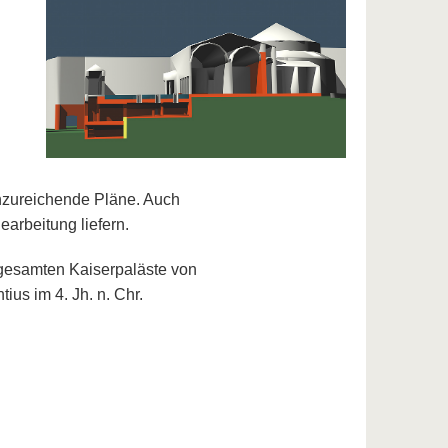
n
unzureichende Pläne. Auch
earbeitung liefern.
 gesamten Kaiserpaläste von
us im 4. Jh. n. Chr.