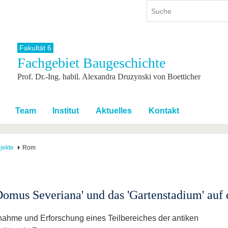
Fakultät 6
Fachgebiet Baugeschichte
ium
International
Weiterbildung
Prof. Dr.-Ing. habil. Alexandra Druzynski von Boetticher
ienangebot
Internationales Profil
Weiterbildungsangebot
dem Studium
Aus dem Ausland an die BTU
Wissenschaftliche
Weiterbildung
tudium
Mit der BTU ins Ausland
Team
Institut
Aktuelles
Kontakt
Kontakt
 dem Studium
Für internationale
Studierende
Kontakt
jekte
Rom
Domus Severiana' und das 'Gartenstadium' auf
ahme und Erforschung eines Teilbereiches der antiken