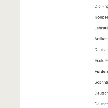
Dipl.-I
Kooper
Lehrstu
Antike
Deutsch
École 
Fördern
Soprin
Deutsch
Deutsc