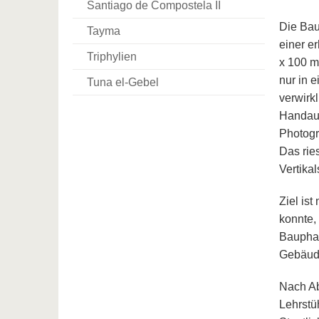
Santiago de Compostela II
Die Bau
Tayma
einer e
Triphylien
x 100 m
nur in 
Tuna el-Gebel
verwirk
Handauf
Photogr
Das rie
Vertikal
Ziel is
konnte,
Baupha
Gebäude
Nach Ab
Lehrstü