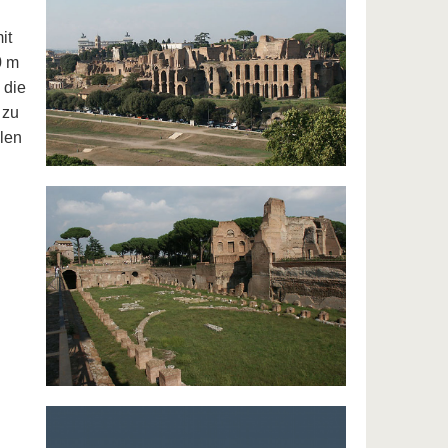
it
0 m
 die
 zu
len