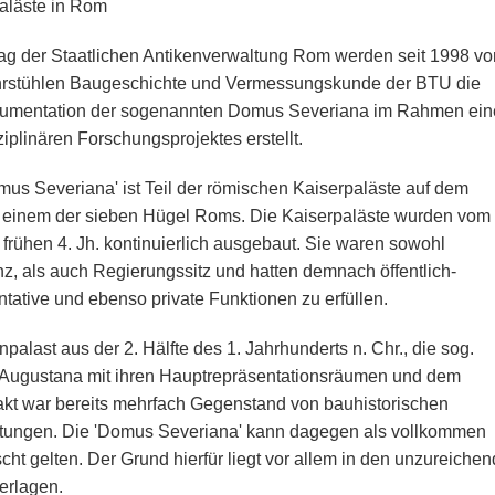
aläste in Rom
rag der Staatlichen Antikenverwaltung Rom werden seit 1998 vo
rstühlen Baugeschichte und Vermessungskunde der BTU die
umentation der sogenannten Domus Severiana im Rahmen ein
ziplinären Forschungsprojektes erstellt.
mus Severiana' ist Teil der römischen Kaiserpaläste auf dem
, einem der sieben Hügel Roms. Die Kaiserpaläste wurden vom 
 frühen 4. Jh. kontinuierlich ausgebaut. Sie waren sowohl
z, als auch Regierungssitz und hatten demnach öffentlich-
ntative und ebenso private Funktionen zu erfüllen.
palast aus der 2. Hälfte des 1. Jahrhunderts n. Chr., die sog.
ugustana mit ihren Hauptrepräsentationsräumen und dem
kt war bereits mehrfach Gegenstand von bauhistorischen
tungen. Die 'Domus Severiana' kann dagegen als vollkommen
scht gelten. Der Grund hierfür liegt vor allem in den unzureiche
erlagen.