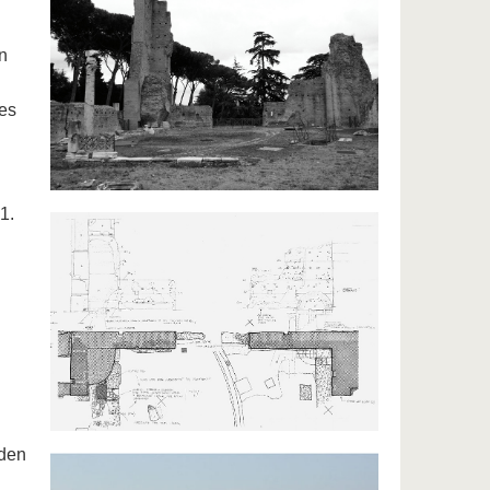
n
es
1.
nden