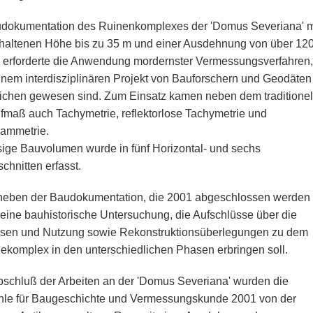
dokumentation des Ruinenkomplexes der 'Domus Severiana' m
rhaltenen Höhe bis zu 35 m und einer Ausdehnung von über 12
 erforderte die Anwendung mordernster Vermessungsverfahren,
einem interdisziplinären Projekt von Bauforschern und Geodäten
lichen gewesen sind. Zum Einsatz kamen neben dem traditionel
maß auch Tachymetrie, reflektorlose Tachymetrie und
ammetrie.
sige Bauvolumen wurde in fünf Horizontal- und sechs
schnitten erfasst.
t neben der Baudokumentation, die 2001 abgeschlossen werden
 eine bauhistorische Untersuchung, die Aufschlüsse über die
sen und Nutzung sowie Rekonstruktionsüberlegungen zu dem
komplex in den unterschiedlichen Phasen erbringen soll.
schluß der Arbeiten an der 'Domus Severiana' wurden die
hle für Baugeschichte und Vermessungskunde 2001 von der