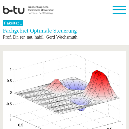
Startseite
Fakultät 1
Schließen
Fachgebiet Optimale Steuerung
Prof. Dr. rer. nat. habil. Gerd Wachsmuth
Universität
Forschung
Studium
International
Weiterbildung
Transfer
Unileben
Die BTU
Aktuelle
Studienangebot
Internationales
Weiterbildungsangebote
Akademische
Unsere
Forschung
Profil
Fachkräfte
Werte
Struktur
Vor dem
Wissenschaftliche
Forschungsprofil
Studium
Aus dem
Weiterbildung
Wirtschafts-
Familie &
Karriere
Ausland
und
Dual
&
Förderung
Im
Kontakt
an die
Forschungskooperati
Career
Engagement
Studium
BTU
Wissenschaftlicher
Gründen
Sport &
Partnerschaften
Nachwuchs
Nach
Mit der
an der
Gesundhei
&
dem
BTU ins
BTU
Strukturwandel
Studium
BTU &
Ausland
Innovative
Region
Für
Transferprojekte
erleben
internationale
Lernen
Studierende
Sie uns
Kontakt
kennen