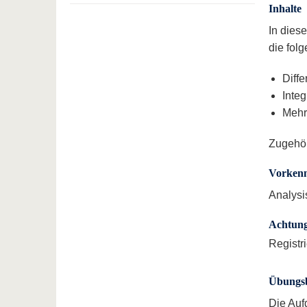
Inhalte
In dies
die fol
Diff
Inte
Mehr
Zugehö
Vorkenn
Analysi
Achtun
Registr
Übungsb
Die Auf