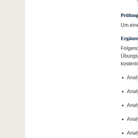
Prüfun
Um eine
Ergänze
Folgend
Übungsa
kostenlo
Analy
Analy
Anal
Anal
Anal