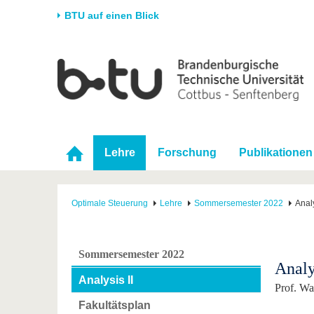
BTU auf einen Blick
Startseite
Universität
Forschung
Stud
Die BTU
Aktuelle Forschung
Stud
Struktur
Forschungsprofil
Vor 
Karriere & Engagement
Förderung
Im S
Lehre
Forschung
Publikationen
Partnerschaften &
Wissenschaftlicher
Nach
Strukturwandel
Nachwuchs
Optimale Steuerung
Lehre
Sommersemester 2022
Analy
Sommersemester 2022
Analy
Analysis II
Prof. W
Fakultätsplan