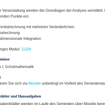
er Veranstaltung werden die Grundlagen der Analysis vermittelt.
genden Punkte ein:
erentialrechnung mit mehreren Veränderlichen
gralrechnung
dimensionale Integration
riges Modul:
11104
tnisse
s I, Schulmathematik
g
ieren Sie sich via
Moodle
unbedingt im Vorfeld des Semesterstar
lätter und Hausaufgaben
gabenblätter werden im Laufe des Semesters über Moodle bereit