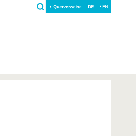
Querverweise
DE
EN
Schließen
Transfer
Unileben
e
Akademische Fachkräfte
Unsere Werte
Wirtschafts- und
Familie & Dual Career
Forschungskooperationen
Sport & Gesundheit
Gründen an der BTU
BTU & Region erleben
Innovative Transferprojekte
Lernen Sie uns kennen