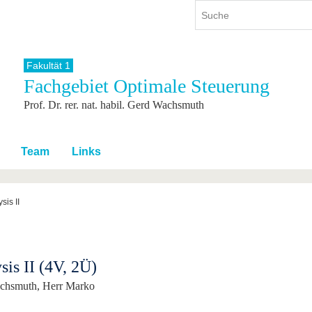
Fakultät 1
Fachgebiet Optimale Steuerung
ium
International
Weiterbildung
Prof. Dr. rer. nat. habil. Gerd Wachsmuth
ienangebot
Internationales Profil
Weiterbildungsangebot
dem Studium
Aus dem Ausland an die BTU
Wissenschaftliche
Weiterbildung
tudium
Mit der BTU ins Ausland
Team
Links
Kontakt
 dem Studium
Für internationale
Studierende
Kontakt
sis II
sis II (4V, 2Ü)
achsmuth, Herr Marko