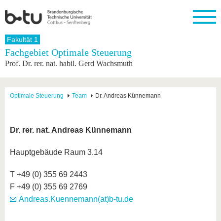
Startseite
Fakultät 1
Schließen
Fachgebiet Optimale Steuerung
Prof. Dr. rer. nat. habil. Gerd Wachsmuth
Universität
Forschung
Studium
International
Weiterbildung
Transfer
Unileben
Die BTU
Aktuelle
Studienangebot
Internationales
Weiterbildungsangebote
Akademische
Unsere
Forschung
Profil
Fachkräfte
Werte
Struktur
Vor dem
Wissenschaftliche
Optimale Steuerung
Team
Dr. Andreas Künnemann
Forschungsprofil
Studium
Aus dem
Weiterbildung
Wirtschafts-
Familie &
Karriere
Ausland
und
Dual
&
Förderung
Im
Kontakt
an die
Forschungskooperati
Career
Engagement
Studium
Dr. rer. nat. Andreas Künnemann
BTU
Wissenschaftlicher
Gründen
Sport &
Partnerschaften
Nachwuchs
Nach
Mit der
an der
Gesundhei
&
dem
Hauptgebäude Raum 3.14
BTU ins
BTU
Strukturwandel
Studium
BTU &
Ausland
Innovative
Region
T +49 (0) 355 69 2443
Für
Transferprojekte
erleben
F +49 (0) 355 69 2769
internationale
Lernen
Studierende
Andreas.Kuennemann(at)b-tu.de
Sie uns
Kontakt
kennen