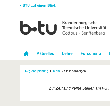
BTU auf einen Blick
Startseite
Universität
Forschung
Stud
Die BTU
Aktuelle Forschung
Stud
Struktur
Forschungsprofil
Vor 
Karriere & Engagement
Förderung
Im S
Aktuelles
Lehre
Forschung
Partnerschaften &
Wissenschaftlicher
Nach
Strukturwandel
Nachwuchs
Regionalplanung
Team
Stellenanzeigen
Zur Zeit sind keine Stellen am FG