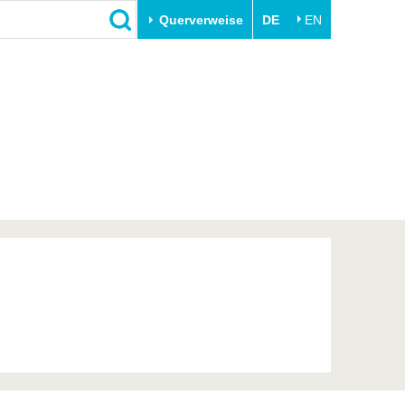
Querverweise
DE
EN
Schließen
Transfer
Unileben
e
Akademische Fachkräfte
Unsere Werte
Wirtschafts- und
Familie & Dual Career
Forschungskooperationen
Sport & Gesundheit
Gründen an der BTU
BTU & Region erleben
Innovative Transferprojekte
Lernen Sie uns kennen