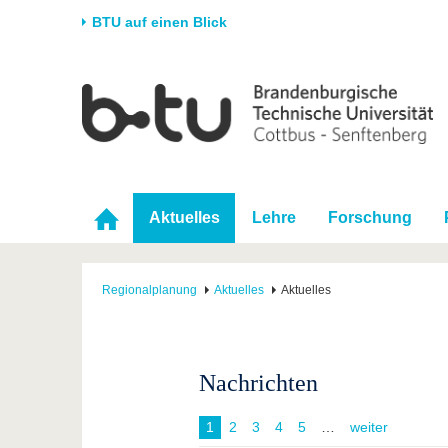
BTU auf einen Blick
Startseite
Universität
Forschung
Stud
Die BTU
Aktuelle Forschung
Stud
Struktur
Forschungsprofil
Vor 
Karriere & Engagement
Förderung
Im S
Aktuelles
Lehre
Forschung
Partnerschaften &
Wissenschaftlicher
Nach
Strukturwandel
Nachwuchs
Regionalplanung
Aktuelles
Aktuelles
Nachrichten
1
2
3
4
5
weiter