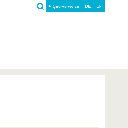
Querverweise
DE
EN
Schließen
Transfer
Unileben
e
Akademische Fachkräfte
Unsere Werte
Wirtschafts- und
Familie & Dual Career
Forschungskooperationen
Sport & Gesundheit
Gründen an der BTU
BTU & Region erleben
Innovative Transferprojekte
Lernen Sie uns kennen