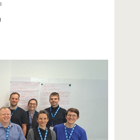
l
d
d