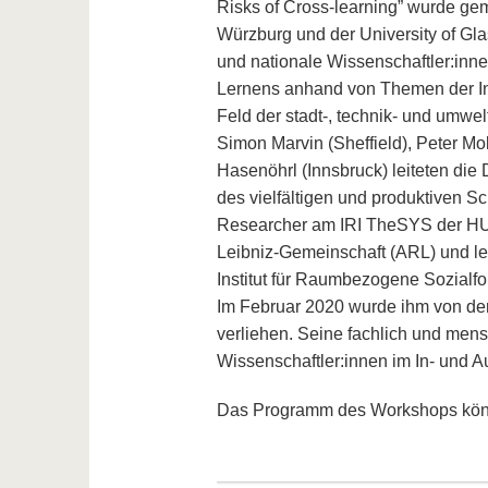
Risks of Cross-learning” wurde ge
Würzburg und der University of Gla
und nationale Wissenschaftler:innen
Lernens anhand von Themen der Inf
Feld der stadt-, technik- und umwe
Simon Marvin (Sheffield), Peter Mo
Hasenöhrl (Innsbruck) leiteten di
des vielfältigen und produktiven S
Researcher am IRI TheSYS der HU B
Leibniz-Gemeinschaft (ARL) und lei
Institut für Raumbezogene Sozialfor
Im Februar 2020 wurde ihm von der 
verliehen. Seine fachlich und men
Wissenschaftler:innen im In- und 
Das Programm des Workshops kö