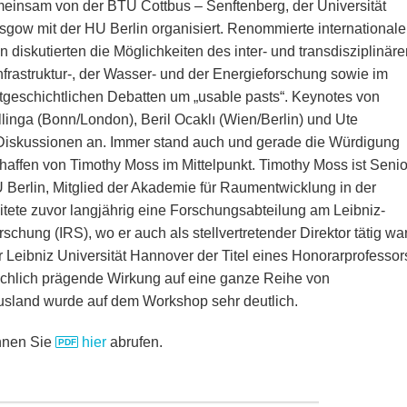
meinsam von der BTU Cottbus – Senftenberg, der Universität
sgow mit der HU Berlin organisiert. Renommierte internationale
 diskutierten die Möglichkeiten des inter- und transdisziplinäre
rastruktur-, der Wasser- und der Energieforschung sowie im
ltgeschichtlichen Debatten um „usable pasts“. Keynotes von
llinga (Bonn/London), Beril Ocaklı (Wien/Berlin) und Ute
e Diskussionen an. Immer stand auch und gerade die Würdigung
chaffen von Timothy Moss im Mittelpunkt. Timothy Moss ist Senio
erlin, Mitglied der Akademie für Raumentwicklung in der
tete zuvor langjährig eine Forschungsabteilung am Leibniz-
schung (IRS), wo er auch als stellvertretender Direktor tätig war
Leibniz Universität Hannover der Titel eines Honorarprofessor
schlich prägende Wirkung auf eine ganze Reihe von
Ausland wurde auf dem Workshop sehr deutlich.
nnen Sie
hier
abrufen.