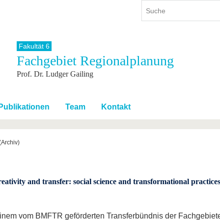
Fakultät 6
Fachgebiet Regionalplanung
ium
International
Weiterbildung
Prof. Dr. Ludger Gailing
ienangebot
Internationales Profil
Weiterbildungsangebot
dem Studium
Aus dem Ausland an die BTU
Wissenschaftliche
Weiterbildung
tudium
Mit der BTU ins Ausland
Publikationen
Team
Kontakt
Kontakt
 dem Studium
Für internationale
Studierende
Kontakt
(Archiv)
ativity and transfer: social science and transformational practice
einem vom BMFTR geförderten Transferbündnis der Fachgebiet