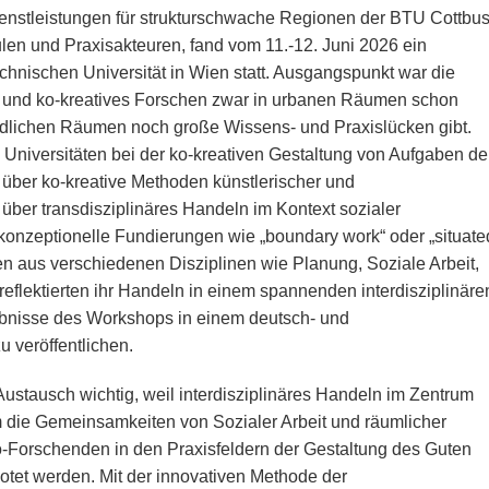
enstleistungen für strukturschwache Regionen der BTU Cottbus
en und Praxisakteuren, fand vom 11.-12. Juni 2026 ein
chnischen Universität in Wien statt. Ausgangspunkt war die
es und ko-kreatives Forschen zwar in urbanen Räumen schon
ländlichen Räumen noch große Wissens- und Praxislücken gibt.
n Universitäten bei der ko-kreativen Gestaltung von Aufgaben de
über ko-kreative Methoden künstlerischer und
über transdisziplinäres Handeln im Kontext sozialer
konzeptionelle Fundierungen wie „boundary work“ oder „situate
n aus verschiedenen Disziplinen wie Planung, Soziale Arbeit,
flektierten ihr Handeln in einem spannenden interdisziplinäre
gebnisse des Workshops in einem deutsch- und
 veröffentlichen.
 Austausch wichtig, weil interdisziplinäres Handeln im Zentrum
m die Gemeinsamkeiten von Sozialer Arbeit und räumlicher
o-Forschenden in den Praxisfeldern der Gestaltung des Guten
otet werden. Mit der innovativen Methode der