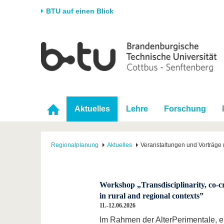
BTU auf einen Blick
Startseite
Universität
Forschung
Stud
Die BTU
Aktuelle Forschung
Stud
Struktur
Forschungsprofil
Vor 
Karriere & Engagement
Förderung
Im S
Aktuelles
Lehre
Forschung
Partnerschaften &
Wissenschaftlicher
Nach
Strukturwandel
Nachwuchs
Regionalplanung
Aktuelles
Veranstaltungen und Vorträge 
Workshop „Transdisciplinarity, co-cre
in rural and regional contexts”
11.-12.06.2026
Im Rahmen der AlterPerimentale, 