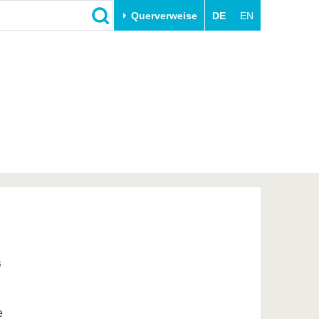
Querverweise
DE
EN
Schließen
Transfer
Unileben
e
Akademische Fachkräfte
Unsere Werte
Wirtschafts- und
Familie & Dual Career
Forschungskooperationen
Sport & Gesundheit
Gründen an der BTU
BTU & Region erleben
Innovative Transferprojekte
Lernen Sie uns kennen
s
e