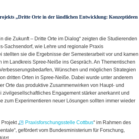
ojekts „Dritte Orte in der ländlichen Entwicklung: Konzeptideen
in die Zukunft – Dritte Orte im Dialog“ zeigten die Studierenden
us-Sachsendorf, wie Lehre und regionale Praxis
tellten sie die Ergebnisse der Semesterarbeit vor und kamen
en im Landkreis Spree-Neiße ins Gespräch. An Thementischen
u Verbesserungsbedarfen, Wünschen und möglichen Strategien
von dritten Orten in Spree-Neiße. Dabei wurde unter anderem
itter Orte das produktive Zusammenwirken von Haupt- und
i zivilgesellschaftliches Engagement stärker anerkannt und
me zum Experimentieren neuer Lösungen sollten immer wieder
Projekt „
Praxisforschungsstelle Cottbus
“ im Rahmen des
ntale“, gefördert vom Bundesministerium für Forschung,
ützt.