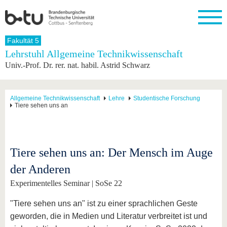
Startseite
Fakultät 5
Schließen
Lehrstuhl Allgemeine Technikwissenschaft
Univ.-Prof. Dr. rer. nat. habil. Astrid Schwarz
Universität
Forschung
Studium
International
Weiterbildung
Transfer
Unileben
Die BTU
Aktuelle
Studienangebot
Internationales
Weiterbildungsangebote
Akademische
Unsere
Forschung
Profil
Fachkräfte
Werte
Struktur
Vor dem
Wissenschaftliche
Allgemeine Technikwissenschaft
Lehre
Studentische Forschung
Tiere sehen uns an
Forschungsprofil
Studium
Aus dem
Weiterbildung
Wirtschafts-
Familie &
Karriere
Ausland
und
Dual
&
Förderung
Im
Kontakt
an die
Forschungskooperati
Career
Engagement
Studium
BTU
Wissenschaftlicher
Gründen
Sport &
Partnerschaften
Nachwuchs
Nach
Tiere sehen uns an: Der Mensch im Auge
Mit der
an der
Gesundhei
&
dem
BTU ins
BTU
Strukturwandel
Studium
BTU &
der Anderen
Ausland
Innovative
Region
Experimentelles Seminar | SoSe 22
Für
Transferprojekte
erleben
internationale
Lernen
"Tiere sehen uns an" ist zu einer sprachlichen Geste
Studierende
Sie uns
geworden, die in Medien und Literatur verbreitet ist und
Kontakt
kennen