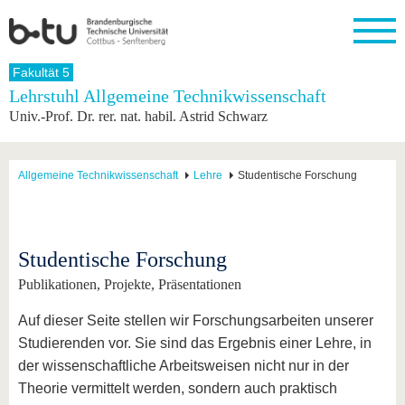
Startseite
Fakultät 5
Schließen
Lehrstuhl Allgemeine Technikwissenschaft
Univ.-Prof. Dr. rer. nat. habil. Astrid Schwarz
Universität
Forschung
Studium
International
Weiterbildung
Transfer
Unileben
Die BTU
Aktuelle
Studienangebot
Internationales
Weiterbildungsangebote
Akademische
Unsere
Forschung
Profil
Fachkräfte
Werte
Struktur
Vor dem
Wissenschaftliche
Allgemeine Technikwissenschaft
Lehre
Studentische Forschung
Forschungsprofil
Studium
Aus dem
Weiterbildung
Wirtschafts-
Familie &
Karriere
Ausland
und
Dual
&
Förderung
Im
Kontakt
an die
Forschungskooperati
Career
Engagement
Studium
BTU
Wissenschaftlicher
Gründen
Sport &
Studentische Forschung
Partnerschaften
Nachwuchs
Nach
Mit der
an der
Gesundhei
&
dem
Publikationen, Projekte, Präsentationen
BTU ins
BTU
Strukturwandel
Studium
BTU &
Ausland
Innovative
Region
Auf dieser Seite stellen wir Forschungsarbeiten unserer
Für
Transferprojekte
erleben
Studierenden vor. Sie sind das Ergebnis einer Lehre, in
internationale
Lernen
Studierende
der wissenschaftliche Arbeitsweisen nicht nur in der
Sie uns
Theorie vermittelt werden, sondern auch praktisch
Kontakt
kennen