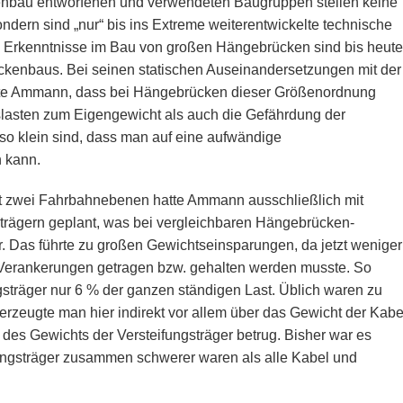
nbau entworfenen und verwendeten Baugruppen stellen keine
ndern sind „nur“ bis ins Extreme weiterentwickelte technische
Erkenntnisse im Bau von großen Hängebrücken sind bis heute
enbaus. Bei seinen statischen Auseinandersetzungen mit der
te Ammann, dass bei Hängebrücken dieser Größenordnung
slasten zum Eigengewicht als auch die Gefährdung der
o klein sind, dass man auf eine aufwändige
n kann.
 zwei Fahrbahnebenen hatte Ammann ausschließlich mit
trägern geplant, was bei vergleichbaren Hängebrücken-
ar. Das führte zu großen Gewichtseinsparungen, da jetzt weniger
Verankerungen getragen bzw. gehalten werden musste. So
gsträger nur 6 % der ganzen ständigen Last. Üblich waren zu
t erzeugte man hier indirekt vor allem über das Gewicht der Kabe
des Gewichts der Versteifungsträger betrug. Bisher war es
fungsträger zusammen schwerer waren als alle Kabel und