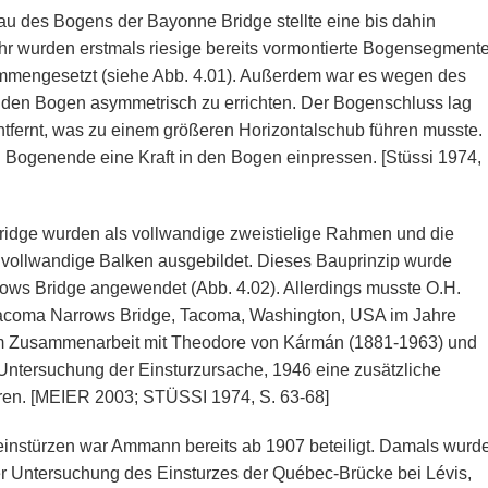
u des Bogens der Bayonne Bridge stellte eine bis dahin
ihr wurden erstmals riesige bereits vormontierte Bogensegment
mmengesetzt (siehe Abb. 4.01). Außerdem war es wegen des
g, den Bogen asymmetrisch zu errichten. Der Bogenschluss lag
tfernt, was zu einem größeren Horizontalschub führen musste.
Bogenende eine Kraft in den Bogen einpressen. [Stüssi 1974,
ridge wurden als vollwandige zweistielige Rahmen und die
s vollwandige Balken ausgebildet. Dieses Bauprinzip wurde
rows Bridge angewendet (Abb. 4.02). Allerdings musste O.H.
acoma Narrows Bridge, Tacoma, Washington, USA im Jahre
 im Zusammenarbeit mit Theodore von Kármán (1881-1963) und
Untersuchung der Einsturzursache, 1946 eine zusätzliche
hren. [MEIER 2003; STÜSSI 1974, S. 63-68]
instürzen war Ammann bereits ab 1907 beteiligt. Damals wurd
der Untersuchung des Einsturzes der Québec-Brücke bei Lévis,