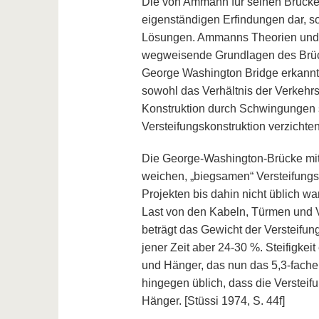
Die von Ammann für seinen Brücke
eigenständigen Erfindungen dar, so
Lösungen. Ammanns Theorien und 
wegweisende Grundlagen des Brück
George Washington Bridge erkann
sowohl das Verhältnis der Verkehr
Konstruktion durch Schwingungen s
Versteifungskonstruktion verzichte
Die George-Washington-Brücke mit
weichen, „biegsamen“ Versteifungs
Projekten bis dahin nicht üblich w
Last von den Kabeln, Türmen und 
beträgt das Gewicht der Versteifun
jener Zeit aber 24-30 %. Steifigkei
und Hänger, das nun das 5,3-fache 
hingegen üblich, dass die Verstei
Hänger. [Stüssi 1974, S. 44f]