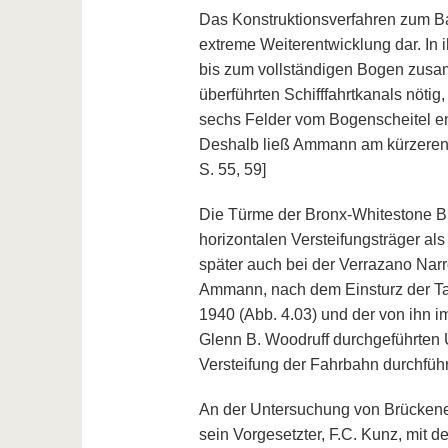
Das Konstruktionsverfahren zum Ba
extreme Weiterentwicklung dar. In 
bis zum vollständigen Bogen zusa
überführten Schifffahrtkanals nöti
sechs Felder vom Bogenscheitel en
Deshalb ließ Ammann am kürzeren 
S. 55, 59]
Die Türme der Bronx-Whitestone B
horizontalen Versteifungsträger al
später auch bei der Verrazano Nar
Ammann, nach dem Einsturz der T
1940 (Abb. 4.03) und der von ihn
Glenn B. Woodruff durchgeführten 
Versteifung der Fahrbahn durchfü
An der Untersuchung von Brückene
sein Vorgesetzter, F.C. Kunz, mit 