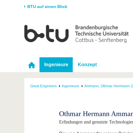
BTU auf einen Blick
Startseite
Universität
Forschung
Stud
Die BTU
Aktuelle Forschung
Stud
Struktur
Forschungsprofil
Vor 
Karriere & Engagement
Förderung
Im S
Ingenieure
Konzept
Partnerschaften &
Wissenschaftlicher
Nach
Strukturwandel
Nachwuchs
Great Engineers
Ingenieure
Ammann, Othmar Herrmann (
Othmar Hermann Ammann
Erfindungen und genutzte Technologie