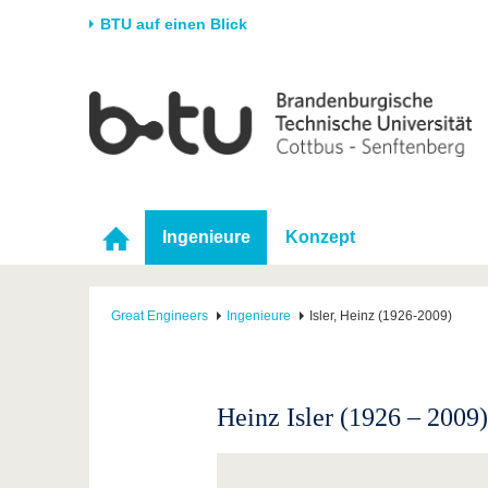
BTU auf einen Blick
Startseite
Universität
Forschung
Stud
Die BTU
Aktuelle Forschung
Stud
Struktur
Forschungsprofil
Vor 
Karriere & Engagement
Förderung
Im S
Ingenieure
Konzept
Partnerschaften &
Wissenschaftlicher
Nach
Strukturwandel
Nachwuchs
Great Engineers
Ingenieure
Isler, Heinz (1926-2009)
Heinz Isler (1926 – 2009)