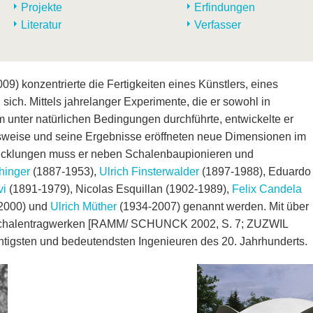
Projekte
Erfindungen
Literatur
Verfasser
9) konzentrierte die Fertigkeiten eines Künstlers, eines
 sich. Mittels jahrelanger Experimente, die er sowohl in
 unter natürlichen Bedingungen durchführte, entwickelte er
sweise und seine Ergebnisse eröffneten neue Dimensionen im
icklungen muss er neben Schalenbaupionieren und
hinger
(1887-1953),
Ulrich Finsterwalder
(1897-1988), Eduardo
vi
(1891-1979), Nicolas Esquillan (1902-1989),
Felix Candela
2000) und
Ulrich Müther
(1934-2007) genannt werden. Mit über
n Schalentragwerken [RAMM/ SCHUNCK 2002, S. 7; ZUZWIL
chtigsten und bedeutendsten Ingenieuren des 20. Jahrhunderts.