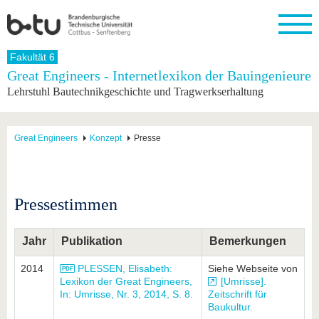
Startseite
Fakultät 6
Schließen
Great Engineers - Internetlexikon der Bauingenieure
Lehrstuhl Bautechnikgeschichte und Tragwerkserhaltung
Universität
Forschung
Studium
International
Weiterbildung
Transfer
Unileben
Die BTU
Aktuelle
Studienangebot
Internationales
Weiterbildungsangebote
Akademische
Unsere
Forschung
Profil
Fachkräfte
Werte
Struktur
Vor dem
Wissenschaftliche
Great Engineers
Konzept
Presse
Forschungsprofil
Studium
Aus dem
Weiterbildung
Wirtschafts-
Familie &
Karriere
Ausland
und
Dual
&
Förderung
Im
Kontakt
an die
Forschungskooperati
Career
Engagement
Studium
BTU
Wissenschaftlicher
Gründen
Sport &
Pressestimmen
Partnerschaften
Nachwuchs
Nach
Mit der
an der
Gesundhei
&
dem
BTU ins
BTU
Strukturwandel
Studium
BTU &
Ausland
Jahr
Publikation
Bemerkungen
Innovative
Region
Für
Transferprojekte
erleben
2014
PLESSEN, Elisabeth:
Siehe Webseite von
internationale
Lernen
Lexikon der Great Engineers,
[Umrisse].
Studierende
Sie uns
In: Umrisse, Nr. 3, 2014, S. 8.
Zeitschrift für
Baukultur.
Kontakt
kennen