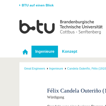
BTU auf einen Blick
Startseite
Universität
Forschung
Stud
Die BTU
Aktuelle Forschung
Stud
Struktur
Forschungsprofil
Vor 
Karriere & Engagement
Förderung
Im S
Ingenieure
Konzept
Partnerschaften &
Wissenschaftlicher
Nach
Strukturwandel
Nachwuchs
Great Engineers
Ingenieure
Candela Outeriño, Félix (191
Félix Candela Outeriño (
Würdigung