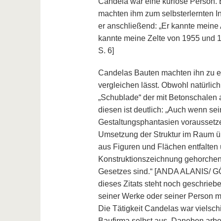
Candela war eine kuriose Person. Er
machten ihm zum selbsterlernten Ing
er anschließend: „Er kannte mein
kannte meine Zelte von 1955 und 
S. 6]
Candelas Bauten machten ihn zu ei
vergleichen lässt. Obwohl natürlic
„Schublade“ der mit Betonschalen 
diesen ist deutlich: „Auch wenn se
Gestaltungsphantasien voraussetz
Umsetzung der Struktur im Raum üb
aus Figuren und Flächen entfalten
Konstruktionszeichnung gehorchen, 
Gesetzes sind.“ [ANDA ALANIS/ G
dieses Zitats steht noch geschrie
seiner Werke oder seiner Person mi
Die Tätigkeit Candelas war vielschi
Baufirma selbst aus. Daneben arbe