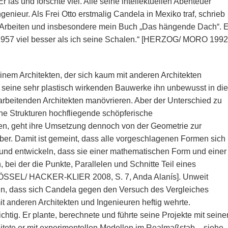
 las und forschte viel. Alle seine intellektuellen Abenteuer
enieur. Als Frei Otto erstmalig Candela in Mexiko traf, schrieb
e Arbeiten und insbesondere mein Buch „Das hängende Dach“. E
1957 viel besser als ich seine Schalen.“ [HERZOG/ MORO 1992
nem Architekten, der sich kaum mit anderen Architekten
h seine sehr plastisch wirkenden Bauwerke ihn unbewusst in die
arbeitenden Architekten manövrieren. Aber der Unterschied zu
ine Strukturen hochfliegende schöpferische
en, geht ihre Umsetzung dennoch von der Geometrie zur
er. Damit ist gemeint, dass alle vorgeschlagenen Formen sich
 und entwickeln, dass sie einer mathematischen Form und einer
bei der die Punkte, Parallelen und Schnitte Teil eines
ÖSSEL/ HACKER-KLIER 2008, S. 7, Anda Alanís]. Unweit
ben, dass sich Candela gegen den Versuch des Vergleiches
t anderen Architekten und Ingenieuren heftig wehrte.
chtig. Er plante, berechnete und führte seine Projekte mit seine
itete er mit experimentellen Modellen im Realmaßstab – siehe