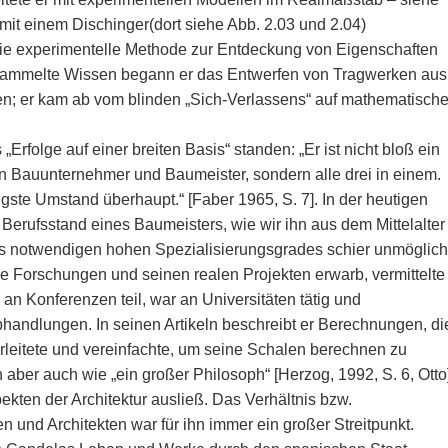
 mit einem Dischinger(dort siehe Abb. 2.03 und 2.04)
 die experimentelle Methode zur Entdeckung von Eigenschaften
gesammelte Wissen begann er das Entwerfen von Tragwerken aus
n; er kam ab vom blinden „Sich-Verlassens“ auf mathematisch
rfolge auf einer breiten Basis“ standen: „Er ist nicht bloß ein
ein Bauunternehmer und Baumeister, sondern alle drei in einem.
tigste Umstand überhaupt.“ [Faber 1965, S. 7]. In der heutigen
 Berufsstand eines Baumeisters, wie wir ihn aus dem Mittelalter
es notwendigen hohen Spezialisierungsgrades schier unmöglich
e Forschungen und seinen realen Projekten erwarb, vermittelte
an Konferenzen teil, war an Universitäten tätig und
Abhandlungen. In seinen Artikeln beschreibt er Berechnungen, di
rleitete und vereinfachte, um seine Schalen berechnen zu
aber auch wie „ein großer Philosoph“ [Herzog, 1992, S. 6, Otto]
ekten der Architektur ausließ. Das Verhältnis bzw.
n und Architekten war für ihn immer ein großer Streitpunkt.