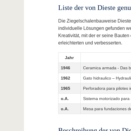
Liste der von Dieste gen
Die Ziegelschalenbauweise Diestes
individuelle Lösungen gefunden we
Kreativität, mit der er seine Baute
erleichterten und verbesserten.
Jahr
1946
Ceramica armada - Das 
1962
Gato hidraulico – Hydra
1965
Perforadora para pilotes
o.A.
Sistema motorizado para 
o.A.
Mesa para fundaciones d
Beschreibung der von Die