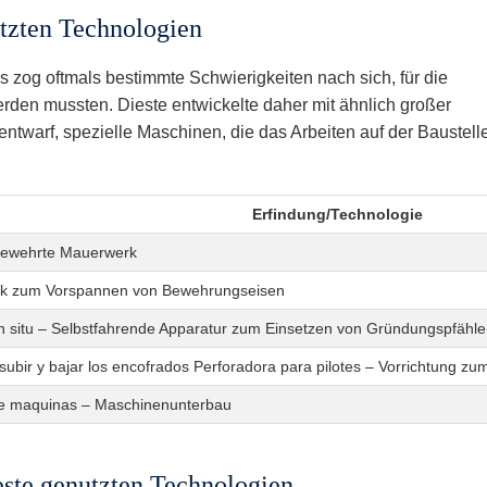
utzten Technologien
 zog oftmals bestimmte Schwierigkeiten nach sich, für die
rden mussten. Dieste entwickelte daher mit ähnlich großer
n entwarf, spezielle Maschinen, die das Arbeiten auf der Baustell
Erfindung/Technologie
bewehrte Mauerwerk
ulik zum Vorspannen von Bewehrungseisen
 in situ – Selbstfahrende Apparatur zum Einsetzen von Gründungspfähl
subir y bajar los encofrados Perforadora para pilotes – Vorrichtung
e maquinas – Maschinenunterbau
ste genutzten Technologien