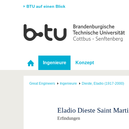
BTU auf einen Blick
Startseite
Universität
Forschung
Stud
Die BTU
Aktuelle Forschung
Stud
Struktur
Forschungsprofil
Vor 
Karriere & Engagement
Förderung
Im S
Ingenieure
Konzept
Partnerschaften &
Wissenschaftlicher
Nach
Strukturwandel
Nachwuchs
Great Engineers
Ingenieure
Dieste, Eladio (1917-2000)
Eladio Dieste Saint Mart
Erfindungen