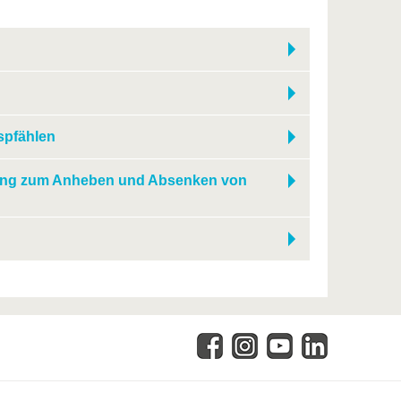
spfählen
chtung zum Anheben und Absenken von