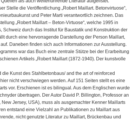
uellen als auch weiterführende Literatur aufgelistet.
 Stelle die Veröffentlichung „Robert Maillart. Betonvirtuose“,
ngenieurbaukunst und Peter Marti verantwortlich zeichnen. Das
tellung „Robert Maillart – Beton-Virtuose“, welche 1995 in
 Schweiz durch das Institut für Baustatik und Konstruktion der
llt durch eine hervorragende Darstellung der Person Maillart,
auf. Daneben finden sich auch Informationen zur Ausstellung.
ogramms war das Buch eine zentrale Stütze bei der Erarbeitung
chienen Artikels „Robert Maillart (1872-1940). Der kunstvolle
 die Kunst des Stahlbetonbaus/ and the art of reinforced
hier nicht verschwiegen werden. Auf 151 Seiten stellt es eine
ts vor. Erschienen ist es bilingual. Aus dem Englischen wurde
Schnyder übertragen. Der Autor David P. Billington, Professor an
n, New Jersey, USA), muss als ausgemachter Kenner Maillarts
en entstand eine Vielzahl an Publikationen zu Maillart aus
rende, nicht genutzte Literatur zu Maillart, Brückenbau und