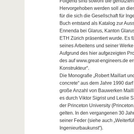
Folgend sind sowohl die genutzten Q
Hervorgehoben werden soll an dieser
für die sich die Gesellschaft für I
Buch entstand als Katalog zur Auss
Ennenda bei Glarus, Kanton Glarus,
ETH Zürich präsentiert wurde. Es fä
seines Arbeitens und seiner Werke 
Aufgrund des hier aufgezeigten Pr
des auf www.great-engineers.de ers
Konstrukteur“.
Die Monografie „Robert Maillart und
concrete“ aus dem Jahre 1990 darf 
große Anzahl von Bauwerken Maillar
es durch Viktor Sigrist und Leslie 
der Princeton University (Princeto
gelten. In den vergangenen 30 Jahr
seiner Feder (siehe auch „Weiterfüh
Ingenieurbaukunst“).