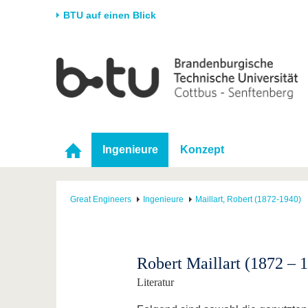
BTU auf einen Blick
Startseite
Universität
Forschung
Stud
Die BTU
Aktuelle Forschung
Stud
Struktur
Forschungsprofil
Vor 
Karriere & Engagement
Förderung
Im S
Ingenieure
Konzept
Partnerschaften &
Wissenschaftlicher
Nach
Strukturwandel
Nachwuchs
Great Engineers
Ingenieure
Maillart, Robert (1872-1940)
Robert Maillart (1872 – 
Literatur