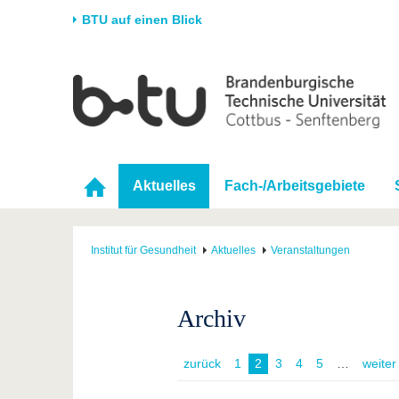
BTU auf einen Blick
Startseite
Universität
Forschung
Stud
Die BTU
Aktuelle Forschung
Stud
Struktur
Forschungsprofil
Vor 
Aktuelles
Fach-/Arbeitsgebiete
Karriere & Engagement
Förderung
Im S
Partnerschaften &
Wissenschaftlicher
Nach
Strukturwandel
Nachwuchs
Institut für Gesundheit
Aktuelles
Veranstaltungen
Archiv
zurück
1
2
3
4
5
weiter