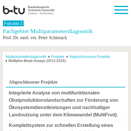
Startseite
Fakultät 2
Schließen
Fachgebiet Multiparameterdiagnostik
Prof. Dr. med. vet. Peter Schierack
Universität
Forschung
Studium
International
Weiterbildung
Transfer
Unileben
Die BTU
Aktuelle
Studienangebot
Internationales
Weiterbildungsangebote
Akademische
Unsere
Forschung
Profil
Fachkräfte
Werte
Struktur
Vor dem
Wissenschaftliche
Multiparameterdiagnostik
Projekte
Abgeschlossene Projekte
Multiplex-Bead-Assays (2013-2016)
Forschungsprofil
Studium
Aus dem
Weiterbildung
Wirtschafts-
Familie &
Karriere
Ausland
und
Dual
&
Förderung
Im
Kontakt
an die
Forschungskooperati
Career
Engagement
Studium
BTU
Wissenschaftlicher
Gründen
Sport &
Abgeschlossene Projekte
Partnerschaften
Nachwuchs
Nach
Mit der
an der
Gesundhei
&
dem
BTU ins
BTU
Integrierte Analyse von multifunktionalen
Strukturwandel
Studium
BTU &
Ausland
Obstproduktionslandschaften zur Förderung von
Innovative
Region
Für
Transferprojekte
erleben
Ökosystemdienstleistungen und nachhaltiger
internationale
Landnutzung unter dem Klimawandel (MultiFruit).
Lernen
Studierende
Sie uns
Komplettsystem zur schnellen Erstellung eines
Kontakt
kennen