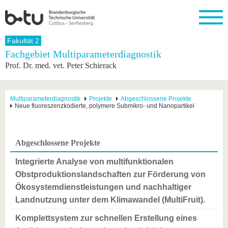
Startseite
Fakultät 2
Schließen
Fachgebiet Multiparameterdiagnostik
Prof. Dr. med. vet. Peter Schierack
Universität
Forschung
Studium
International
Weiterbildung
Transfer
Unileben
Die BTU
Aktuelle
Studienangebot
Internationales
Weiterbildungsangebote
Akademische
Unsere
Forschung
Profil
Fachkräfte
Werte
Struktur
Vor dem
Wissenschaftliche
Multiparameterdiagnostik
Projekte
Abgeschlossene Projekte
Neue fluoreszenzkodierte, polymere Submikro- und Nanopartikel
Forschungsprofil
Studium
Aus dem
Weiterbildung
Wirtschafts-
Familie &
Karriere
Ausland
und
Dual
&
Förderung
Im
Kontakt
an die
Forschungskooperati
Career
Engagement
Studium
BTU
Wissenschaftlicher
Gründen
Sport &
Abgeschlossene Projekte
Partnerschaften
Nachwuchs
Nach
Mit der
an der
Gesundhei
&
dem
BTU ins
BTU
Integrierte Analyse von multifunktionalen
Strukturwandel
Studium
BTU &
Ausland
Obstproduktionslandschaften zur Förderung von
Innovative
Region
Für
Transferprojekte
erleben
Ökosystemdienstleistungen und nachhaltiger
internationale
Landnutzung unter dem Klimawandel (MultiFruit).
Lernen
Studierende
Sie uns
Komplettsystem zur schnellen Erstellung eines
Kontakt
kennen