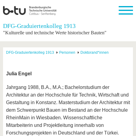
Startseite
DFG-Graduiertenkolleg 1913
Schließen
"Kulturelle und technische Werte historischer Bauten"
Universität
Forschung
Studium
International
Weiterbildung
Transfer
Unileben
Die BTU
Aktuelle
Studienangebot
Internationales
Weiterbildungsangebote
Akademische
Unsere
DFG-Graduiertenkolleg 1913
Personen
Doktorand*innen
Forschung
Profil
Fachkräfte
Werte
Struktur
Vor dem
Wissenschaftliche
Forschungsprofil
Studium
Aus dem
Weiterbildung
Wirtschafts-
Familie &
Karriere
Ausland
und
Dual
&
Förderung
Im
Kontakt
Julia Engel
an die
Forschungskooperati
Career
Engagement
Studium
BTU
Wissenschaftlicher
Gründen
Sport &
Jahrgang 1988, B.A., M.A.; Bachelorstudium der
Partnerschaften
Nachwuchs
Nach
Mit der
an der
Gesundhei
&
dem
Architektur an der Hochschule für Technik, Wirtschaft und
BTU ins
BTU
Strukturwandel
Studium
BTU &
Ausland
Gestaltung in Konstanz. Masterstudium der Architektur mit
Innovative
Region
dem Schwerpunkt Bauen im Bestand an der Hochschule
Für
Transferprojekte
erleben
internationale
RheinMain in Wiesbaden. Wissenschaftliche
Lernen
Studierende
Mitarbeiterin und Projektleitung innerhalb von
Sie uns
Kontakt
kennen
Forschungsprojekten in Deutschland und der Türkei.