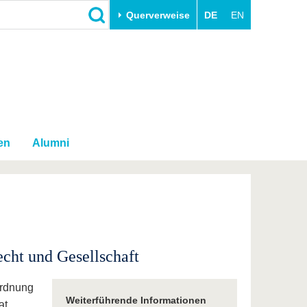
Querverweise
DE
EN
Schließen
Transfer
Unileben
e
Akademische Fachkräfte
Unsere Werte
Wirtschafts- und
Familie & Dual Career
Forschungskooperationen
en
Alumni
Sport & Gesundheit
Gründen an der BTU
BTU & Region erleben
Innovative Transferprojekte
Lernen Sie uns kennen
echt und Gesellschaft
ordnung
Weiterführende Informationen
at