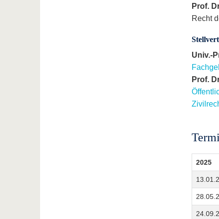
Prof. D
Recht d
Stellver
Univ.-Pr
Fachgeb
Prof. Dr
Öffentl
Zivilrec
Termi
2025
13.01.
28.05.
24.09.