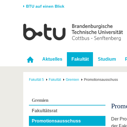
BTU auf einen Blick
Startseite
Universität
Forschung
Stud
Die BTU
Aktuelle Forschung
Stud
Struktur
Forschungsprofil
Vor 
Aktuelles
Fakultät
Studium
Karriere & Engagement
Förderung
Im S
Partnerschaften &
Wissenschaftlicher
Nach
Strukturwandel
Nachwuchs
Fakultät 5
Fakultät
Gremien
Promotionsausschuss
Gremien
Promo
Fakultätsrat
Der Pro
Promotionsausschuss
der Faku