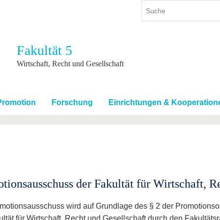
Fakultät 5
ium
International
Weiterbildung
Wirtschaft, Recht und Gesellschaft
ienangebot
Internationales Profil
Weiterbildungsangebot
dem Studium
Aus dem Ausland an die BTU
Wissenschaftliche
Weiterbildung
Promotion
Forschung
Einrichtungen & Kooperation
tudium
Mit der BTU ins Ausland
Kontakt
 dem Studium
Für internationale
Studierende
Kontakt
tionsausschuss der Fakultät für Wirtschaft, R
motionsausschuss wird auf Grundlage des § 2 der Promotions
ltät für Wirtschaft, Recht und Gesellschaft durch den Fakultätsr