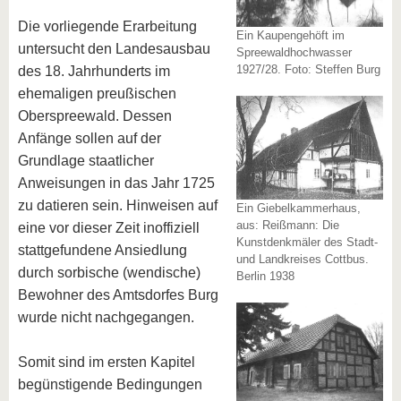
Die vorliegende Erarbeitung
Ein Kaupengehöft im
untersucht den Landesausbau
Spreewaldhochwasser
1927/28. Foto: Steffen Burg
des 18. Jahrhunderts im
ehemaligen preußischen
Oberspreewald. Dessen
Anfänge sollen auf der
Grundlage staatlicher
Anweisungen in das Jahr 1725
zu datieren sein. Hinweisen auf
Ein Giebelkammerhaus,
aus: Reißmann: Die
eine vor dieser Zeit inoffiziell
Kunstdenkmäler des Stadt-
stattgefundene Ansiedlung
und Landkreises Cottbus.
durch sorbische (wendische)
Berlin 1938
Bewohner des Amtsdorfes Burg
wurde nicht nachgegangen.
Somit sind im ersten Kapitel
begünstigende Bedingungen