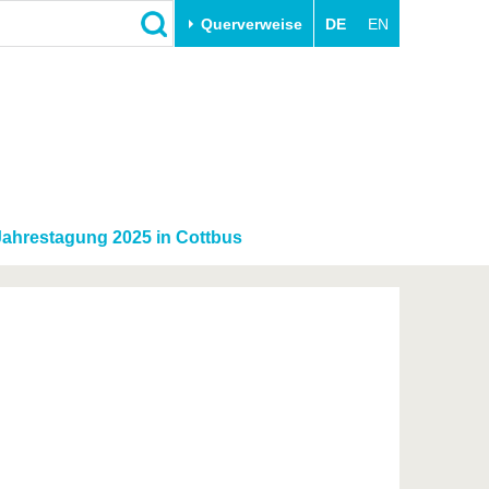
Querverweise
DE
EN
Schließen
Transfer
Unileben
e
Akademische Fachkräfte
Unsere Werte
Wirtschafts- und
Familie & Dual Career
Forschungskooperationen
Sport & Gesundheit
ahrestagung 2025 in Cottbus
Gründen an der BTU
BTU & Region erleben
Innovative Transferprojekte
Lernen Sie uns kennen