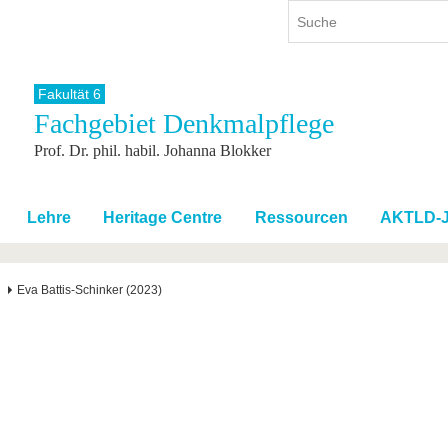
Fakultät 6
Fachgebiet Denkmalpflege
ium
International
Weiterbildung
Prof. Dr. phil. habil. Johanna Blokker
ienangebot
Internationales Profil
Weiterbildungsangebot
dem Studium
Aus dem Ausland an die BTU
Wissenschaftliche
Weiterbildung
tudium
Mit der BTU ins Ausland
Lehre
Heritage Centre
Ressourcen
AKTLD-J
Kontakt
 dem Studium
Für internationale
Studierende
Kontakt
Eva Battis-Schinker (2023)