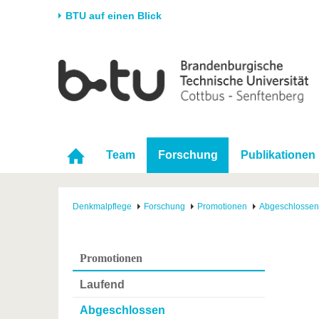
BTU auf einen Blick
Startseite
Universität
Forschung
Stud
Die BTU
Aktuelle Forschung
Stud
Struktur
Forschungsprofil
Vor 
Karriere & Engagement
Förderung
Im S
Team
Forschung
Publikationen
Partnerschaften &
Wissenschaftlicher
Nach
Strukturwandel
Nachwuchs
Denkmalpflege
Forschung
Promotionen
Abgeschlossen
Promotionen
Laufend
Abgeschlossen