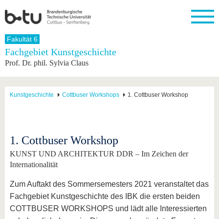
Startseite
Fakultät 6
Schließen
Fachgebiet Kunstgeschichte
Prof. Dr. phil. Sylvia Claus
Universität
Forschung
Studium
International
Weiterbildung
Transfer
Unileben
Die BTU
Aktuelle
Studienangebot
Internationales
Weiterbildungsangebote
Akademische
Unsere
Forschung
Profil
Fachkräfte
Werte
Struktur
Vor dem
Wissenschaftliche
Kunstgeschichte
Cottbuser Workshops
1. Cottbuser Workshop
Forschungsprofil
Studium
Aus dem
Weiterbildung
Wirtschafts-
Familie &
Karriere
Ausland
und
Dual
&
Förderung
Im
Kontakt
an die
Forschungskooperati
Career
Engagement
Studium
BTU
Wissenschaftlicher
Gründen
Sport &
1. Cottbuser Workshop
Partnerschaften
Nachwuchs
Nach
Mit der
an der
Gesundhei
&
dem
KUNST UND ARCHITEKTUR DDR – Im Zeichen der
BTU ins
BTU
Strukturwandel
Studium
BTU &
Ausland
Internationalität
Innovative
Region
Für
Transferprojekte
erleben
Zum Auftakt des Sommersemesters 2021 veranstaltet das
internationale
Lernen
Fachgebiet Kunstgeschichte des IBK die ersten beiden
Studierende
Sie uns
COTTBUSER WORKSHOPS und lädt alle Interessierten
Kontakt
kennen