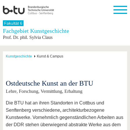
Startseite
Fakultät 6
Schließen
Fachgebiet Kunstgeschichte
Prof. Dr. phil. Sylvia Claus
Universität
Forschung
Studium
International
Weiterbildung
Transfer
Unileben
Die BTU
Aktuelle
Studienangebot
Internationales
Weiterbildungsangebote
Akademische
Unsere
Forschung
Profil
Fachkräfte
Werte
Struktur
Vor dem
Wissenschaftliche
Kunstgeschichte
Kunst & Campus
Forschungsprofil
Studium
Aus dem
Weiterbildung
Wirtschafts-
Familie &
Karriere
Ausland
und
Dual
&
Förderung
Im
Kontakt
an die
Forschungskooperati
Career
Engagement
Studium
BTU
Wissenschaftlicher
Gründen
Sport &
Ostdeutsche Kunst an der BTU
Partnerschaften
Nachwuchs
Nach
Mit der
an der
Gesundhei
&
dem
Lehre, Forschung, Vermittlung, Erhaltung
BTU ins
BTU
Strukturwandel
Studium
BTU &
Ausland
Innovative
Region
Die BTU hat an ihren Standorten in Cottbus und
Für
Transferprojekte
erleben
Senftenberg verschiedene
,
architekturbezogene
internationale
Lernen
Studierende
Kunstwerke. Vornehmlich gegenständlichen Arbeiten aus
Sie uns
der DDR stehen überwiegend abstrakte Werke aus dem
Kontakt
kennen