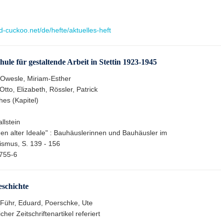
ud-cuckoo.net/de/hefte/aktuelles-heft
ule für gestaltende Arbeit in Stettin 1923-1945
, Owesle, Miriam-Esther
to, Elizabeth, Rössler, Patrick
hes (Kapitel)
llstein
en alter Ideale" : Bauhäuslerinnen und Bauhäusler im
lismus, S. 139 - 156
755-6
eschichte
, Führ, Eduard, Poerschke, Ute
cher Zeitschriftenartikel referiert