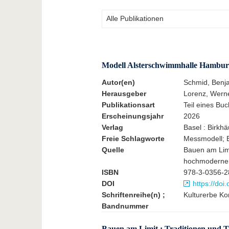
Modell Alsterschwimmhalle Hambur
Autor(en)
Schmid, Benja
Herausgeber
Lorenz, Werne
Publikationsart
Teil eines Buc
Erscheinungsjahr
2026
Verlag
Basel : Birkh
Freie Schlagworte
Messmodell; B
Quelle
Bauen am Limi
hochmodernen 
ISBN
978-3-0356-2
DOI
https://do
Schriftenreihe(n) ;
Kulturerbe Kon
Bandnummer
Bauen am Limit : Traditionen und T