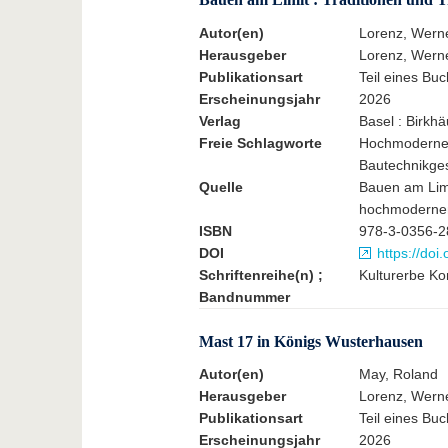
Autor(en)
Lorenz, Werne
Herausgeber
Lorenz, Werne
Publikationsart
Teil eines Buc
Erscheinungsjahr
2026
Verlag
Basel : Birkh
Freie Schlagworte
Hochmoderne; 
Bautechnikge
Quelle
Bauen am Limi
hochmodernen 
ISBN
978-3-0356-2
DOI
https://do
Schriftenreihe(n) ;
Kulturerbe Kon
Bandnummer
Mast 17 in Königs Wusterhausen
Autor(en)
May, Roland
Herausgeber
Lorenz, Werne
Publikationsart
Teil eines Buc
Erscheinungsjahr
2026