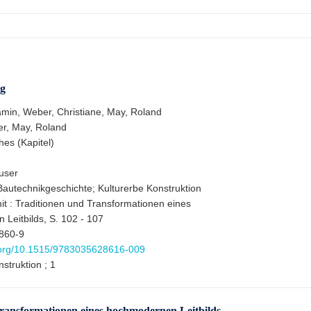
g
min, Weber, Christiane, May, Roland
r, May, Roland
hes (Kapitel)
äuser
autechnikgeschichte; Kulturerbe Konstruktion
t : Traditionen und Transformationen eines
Leitbilds, S. 102 - 107
860-9
i.org/10.1515/9783035628616-009
struktion ; 1
ransformationen eines hochmodernen Leitbilds