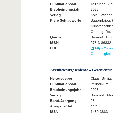
Publikationsart
Teil eines Buc
Erscheinungsjahr
2025
Verlag
Köln : Wienan
Freie Schlagworte
Bauernkrieg; 
Kunstgeschic
Grundig; Reze
Quelle
Bauern! : Prot
ISBN
978-3-86832-
URL
https://ww
Gerechtigkeit
Architekturgeschichte – Geschichtlic
Herausgeber
Claus, Sylvia
Publikationsart
Periodikum
Erscheinungsjahr
2025
Verlag
Bielefeld : M
Band/Jahrgang
28
Ausgabe/Heft
44/45
ISSN
1430-3863