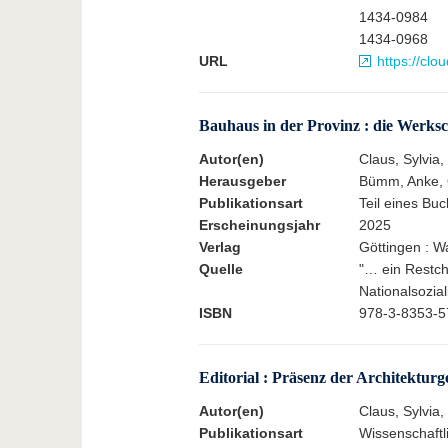
1434-0984
1434-0968
URL
https://clo
Bauhaus in der Provinz : die Werksch
Autor(en)
Claus, Sylvia
Herausgeber
Bümm, Anke, Ot
Publikationsart
Teil eines Buc
Erscheinungsjahr
2025
Verlag
Göttingen : Wa
Quelle
"… ein Restch
Nationalsozia
ISBN
978-3-8353-5
Editorial : Präsenz der Architekturg
Autor(en)
Claus, Sylvia
Publikationsart
Wissenschaftli