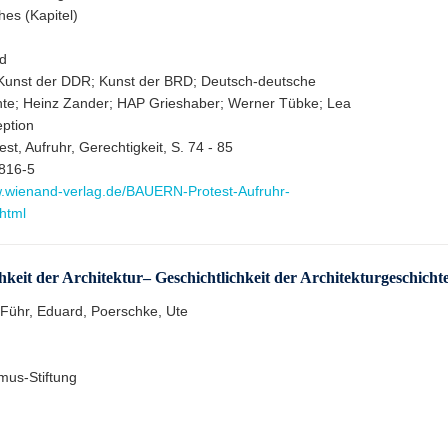
hes (Kapitel)
d
Kunst der DDR; Kunst der BRD; Deutsch-deutsche
hte; Heinz Zander; HAP Grieshaber; Werner Tübke; Lea
ption
est, Aufruhr, Gerechtigkeit, S. 74 - 85
816-5
w.wienand-verlag.de/BAUERN-Protest-Aufruhr-
.html
hkeit der Architektur– Geschichtlichkeit der Architekturgeschicht
, Führ, Eduard, Poerschke, Ute
omus-Stiftung