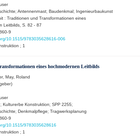
äuser
schichte; Antennenmast; Baudenkmal; Ingenieurbaukunst
t : Traditionen und Transformationen eines
Leitbilds, S. 82 - 87
860-9
i.org/10.1515/9783035628616-006
struktion ; 1
ransformationen eines hochmodernen Leitbilds
r, May, Roland
geber)
äuser
Kulturerbe Konstruktion; SPP 2255;
schichte; Denkmalpflege; Tragwerksplanung
860-9
i.org/10.1515/9783035628616
struktion ; 1