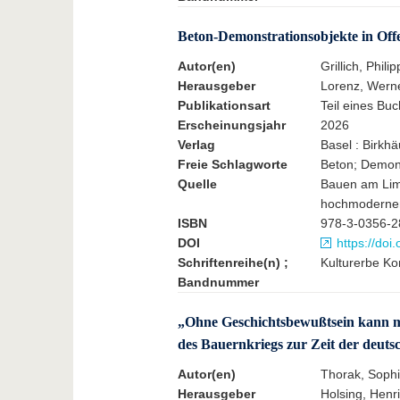
Beton-Demonstrationsobjekte in Of
Autor(en)
Grillich, Phil
Herausgeber
Lorenz, Werne
Publikationsart
Teil eines Buc
Erscheinungsjahr
2026
Verlag
Basel : Birkh
Freie Schlagworte
Beton; Demons
Quelle
Bauen am Limi
hochmodernen 
ISBN
978-3-0356-2
DOI
https://do
Schriftenreihe(n) ;
Kulturerbe Kon
Bandnummer
„Ohne Geschichtsbewußtsein kann ma
des Bauernkriegs zur Zeit der deuts
Autor(en)
Thorak, Soph
Herausgeber
Holsing, Henr