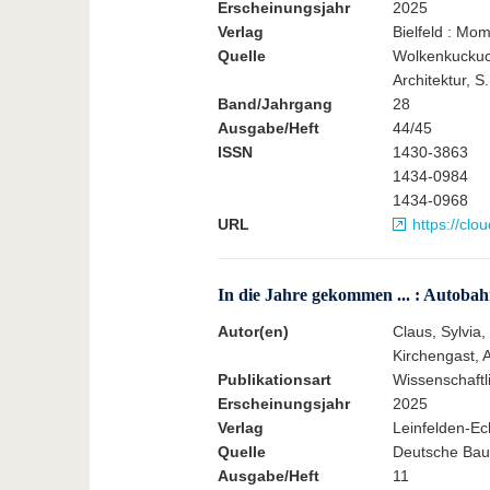
Erscheinungsjahr
2025
Verlag
Bielfeld : Mom
Quelle
Wolkenkuckucks
Architektur, S.
Band/Jahrgang
28
Ausgabe/Heft
44/45
ISSN
1430-3863
1434-0984
1434-0968
URL
https://clo
In die Jahre gekommen ... : Autoba
Autor(en)
Claus, Sylvia,
Kirchengast, A
Publikationsart
Wissenschaftlic
Erscheinungsjahr
2025
Verlag
Leinfelden-E
Quelle
Deutsche Bauz
Ausgabe/Heft
11