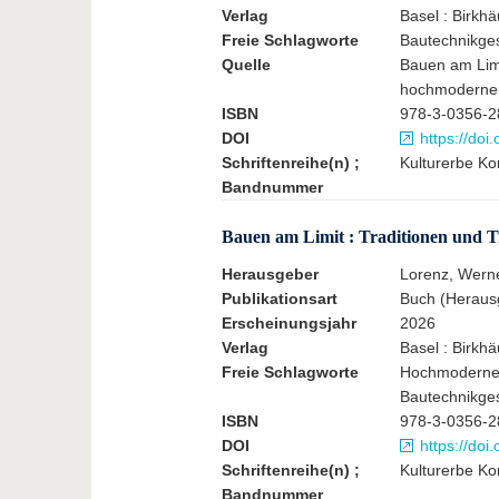
Verlag
Basel : Birkh
Freie Schlagworte
Bautechnikge
Quelle
Bauen am Limi
hochmodernen 
ISBN
978-3-0356-2
DOI
https://do
Schriftenreihe(n) ;
Kulturerbe Kon
Bandnummer
Bauen am Limit : Traditionen und T
Herausgeber
Lorenz, Werne
Publikationsart
Buch (Heraus
Erscheinungsjahr
2026
Verlag
Basel : Birkh
Freie Schlagworte
Hochmoderne; 
Bautechnikge
ISBN
978-3-0356-2
DOI
https://do
Schriftenreihe(n) ;
Kulturerbe Kon
Bandnummer