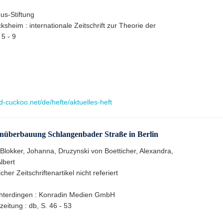
us-Stiftung
heim : internationale Zeitschrift zur Theorie der
 5 - 9
ud-cuckoo.net/de/hefte/aktuelles-heft
hnüberbauung Schlangenbader Straße in Berlin
 Blokker, Johanna, Druzynski von Boetticher, Alexandra,
lbert
her Zeitschriftenartikel nicht referiert
chterdingen : Konradin Medien GmbH
eitung : db, S. 46 - 53