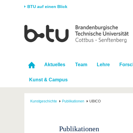
BTU auf einen Blick
Startseite
Universität
Forschung
Stud
Die BTU
Aktuelle Forschung
Stud
Struktur
Forschungsprofil
Vor 
Karriere & Engagement
Förderung
Im S
Aktuelles
Team
Lehre
Fors
Partnerschaften &
Wissenschaftlicher
Nach
Strukturwandel
Nachwuchs
Kunst & Campus
Kunstgeschichte
Publikationen
UBICO
Publikationen