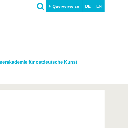
Querverweise
DE
EN
Schließen
Transfer
Unileben
e
Akademische Fachkräfte
Unsere Werte
Wirtschafts- und
Familie & Dual Career
Forschungskooperationen
Sport & Gesundheit
erakademie für ostdeutsche Kunst
Gründen an der BTU
BTU & Region erleben
Innovative Transferprojekte
Lernen Sie uns kennen