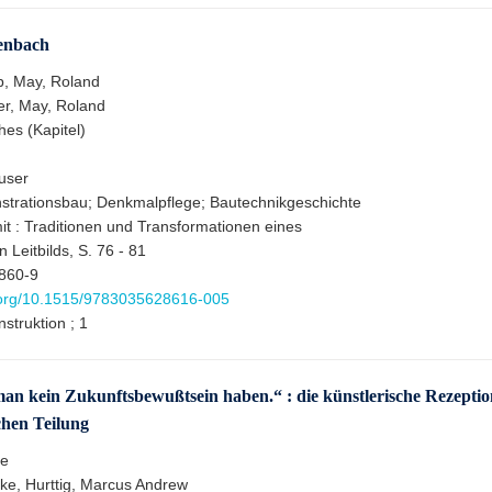
fenbach
ipp, May, Roland
r, May, Roland
hes (Kapitel)
äuser
trationsbau; Denkmalpflege; Bautechnikgeschichte
t : Traditionen und Transformationen eines
Leitbilds, S. 76 - 81
860-9
i.org/10.1515/9783035628616-005
struktion ; 1
n kein Zukunftsbewußtsein haben.“ : die künstlerische Rezeptio
chen Teilung
ie
ike, Hurttig, Marcus Andrew