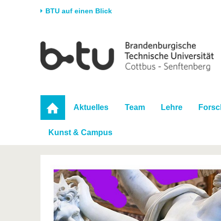
BTU auf einen Blick
Startseite
Universität
Forschung
Stud
Die BTU
Aktuelle Forschung
Stud
Struktur
Forschungsprofil
Vor 
Karriere & Engagement
Förderung
Im S
Aktuelles
Team
Lehre
Fors
Partnerschaften &
Wissenschaftlicher
Nach
Strukturwandel
Nachwuchs
Kunst & Campus