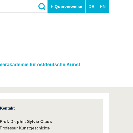
Querverweise
DE
EN
Schließen
Transfer
Unileben
e
Akademische Fachkräfte
Unsere Werte
Wirtschafts- und
Familie & Dual Career
Forschungskooperationen
Sport & Gesundheit
erakademie für ostdeutsche Kunst
Gründen an der BTU
BTU & Region erleben
Innovative Transferprojekte
Lernen Sie uns kennen
Kontakt
Prof. Dr. phil. Sylvia Claus
Professur Kunstgeschichte