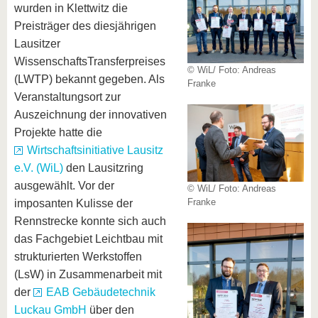
wurden in Klettwitz die
Preisträger des diesjährigen
Lausitzer
WissenschaftsTransferpreises
© WiL/ Foto: Andreas
(LWTP) bekannt gegeben. Als
Franke
Veranstaltungsort zur
Auszeichnung der innovativen
Projekte hatte die
Wirtschaftsinitiative Lausitz
e.V. (WiL)
den Lausitzring
ausgewählt. Vor der
© WiL/ Foto: Andreas
Franke
imposanten Kulisse der
Rennstrecke konnte sich auch
das Fachgebiet Leichtbau mit
strukturierten Werkstoffen
(LsW) in Zusammenarbeit mit
der
EAB Gebäudetechnik
Luckau GmbH
über den