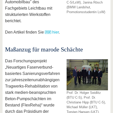
Automobilbau" des
C-S/LsW), Janina Rösch
(BMW Landshut,
Fachgebiets Leichtbau mit
Promotionsstudentin LsW)
strukturierten Werkstoffen
berichtet.
Den Artikel finden Sie
hier
.
Maßanzug für marode Schächte
Das Forschungsprojekt
„Neuartiges Faserverbund-
basiertes Sanierungsverfahren
zur jahreszeitenunabhängigen
Tragwerks-Rehabilitation von
stark medien-beanspruchten
Prof. Dr. Holger Seidlitz
(BTU C-S), Prof. Dr.
Beton-Pumpschächten im
Christiane Hipp (BTU C-S),
Bestand (FlexReha)“ wurde
Michael Müller (LKT),
durch das Präsidium der
Torsten Hansen (LKT),