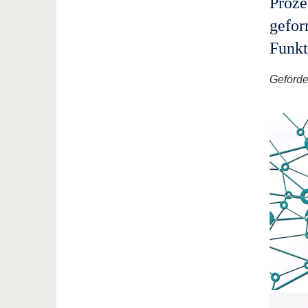
Proze
gefor
Funkt
Geförde