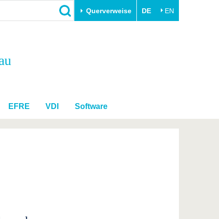
Querverweise
DE
EN
Schließen
au
Transfer
Unileben
e
Akademische Fachkräfte
Unsere Werte
Wirtschafts- und
Familie & Dual Career
Forschungskooperationen
Sport & Gesundheit
EFRE
VDI
Software
Gründen an der BTU
BTU & Region erleben
Innovative Transferprojekte
Lernen Sie uns kennen