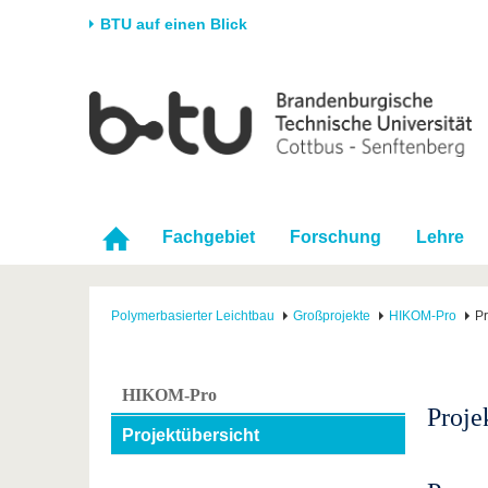
BTU auf einen Blick
Startseite
Universität
Forschung
Stud
Die BTU
Aktuelle Forschung
Stud
Struktur
Forschungsprofil
Vor 
Karriere & Engagement
Förderung
Im S
Fachgebiet
Forschung
Lehre
Partnerschaften &
Wissenschaftlicher
Nach
Strukturwandel
Nachwuchs
Polymerbasierter Leichtbau
Großprojekte
HIKOM-Pro
Pr
HIKOM-Pro
Proje
Projektübersicht