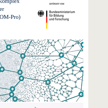
n komplex
er
KOM-Pro)