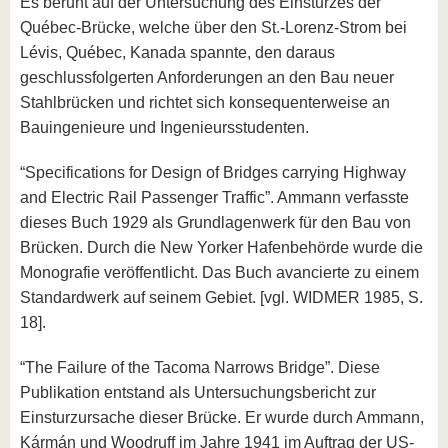
Es beruht auf der Untersuchung des Einsturzes der
Québec-Brücke, welche über den St.-Lorenz-Strom bei
Lévis, Québec, Kanada spannte, den daraus
geschlussfolgerten Anforderungen an den Bau neuer
Stahlbrücken und richtet sich konsequenterweise an
Bauingenieure und Ingenieursstudenten.
“Specifications for Design of Bridges carrying Highway
and Electric Rail Passenger Traffic”. Ammann verfasste
dieses Buch 1929 als Grundlagenwerk für den Bau von
Brücken. Durch die New Yorker Hafenbehörde wurde die
Monografie veröffentlicht. Das Buch avancierte zu einem
Standardwerk auf seinem Gebiet. [vgl. WIDMER 1985, S.
18].
“The Failure of the Tacoma Narrows Bridge”. Diese
Publikation entstand als Untersuchungsbericht zur
Einsturzursache dieser Brücke. Er wurde durch Ammann,
Kármán und Woodruff im Jahre 1941 im Auftrag der US-