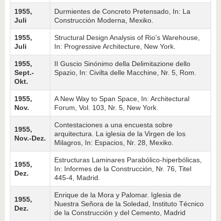
1955,
Durmientes de Concreto Pretensado, In: La
Juli
Con­strucción Moderna, Mexiko.
1955,
Structural Design Analysis of Rio's Warehouse,
Juli
In: Progressive Architecture, New York.
1955,
II Guscio Sinónimo della Delimitazione dello
Sept.-
Spazio, In: Civilta delle Macchine, Nr. 5, Rom.
Okt.
1955,
A New Way to Span Space, In: Architectural
Nov.
Forum, Vol. 103, Nr. 5, New York.
Contestaciones a una encuesta sobre
1955,
arquitectura. La iglesia de la Virgen de los
Nov.-Dez.
Milagros, In: Espacios, Nr. 28, Mexiko.
Estructuras Laminares Parabólico-hiperbólicas,
1955,
In: Informes de la Construcción, Nr. 76, Titel
Dez.
445-4, Madrid.
Enrique de la Mora y Palomar. Iglesia de
1955,
Nuestra Señora de la Soledad, Instituto Técnico
Dez.
de la Construcción y del Cemento, Madrid