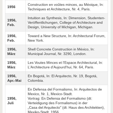
Construction en voûtes minces, au Méxique, In:
1956
Techniques et Architecture, Nr. 4, Paris.
Intuition as Synthesis, In: Dimension, Studenten-
1956,
Ver­öffentlichungen, College of Architecture and
Feb.
Design, University of Michigan, Michigan.
1956,
Toward a New Structure, In: Architectural Forum,
Feb.
New York.
1956,
Shell Concrete Construction in México, In:
März
Municipal Journal, Nr. 3290, London.
1956,
Les Voutes Minces et l'Espace Architectural, In:
März
L'Architecture d'Aujourd'hui, Nr. 64, Paris.
1956,
En Bogotá, In: El Arquitecto, Nr. 19, Bogotá,
Apr.-Mai
Colombia.
En Defensa del Formalismo, In: Arquitectos de
Mexico, Nr. 1, Mexico-Stadt.
1956,
Vortrag: En Defensa del Formalismo (dt:
Juli
Verteidigung des Formalismus) in der
„Casa del Arquitecto" (dt: Haus des Architekten),
Mexiko-Stadt, 1956.