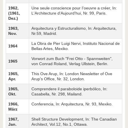
1962,
Une seule conscience pour I'oeuvre a créer, In:
(1961,
L'Architecture d'Aujourd'hui, Nr. 99, Paris.
Dez.)
1963,
Arquitectura y Estructuralismo, In: Arquitectura,
Nov.
Nr.59, Madrid.
La Obra de Pier Luigi Nervi, Instituto Nacional de
1964
Bellas Artes, Mexiko.
Vorwort zum Buch "Frei Otto - Spannweiten",
1965
von Conrad Roland, Verlag Ullstein, Berlin.
1965,
This Ove Arup, In: London Newsletter of Ove
Apr.
Arup's Office, Nr. 32, London.
1965,
Comprendere il paraboloide iperbólico, In:
Okt.
Casabella, Nr. 298, Mailand.
1966,
Conferencia, In: Arquitectura, Nr. 93, Mexiko.
März
1967,
Shell Structure Development, In: The Canadian
Jan.
Architect, Vol.12, No.1, Ottawa.