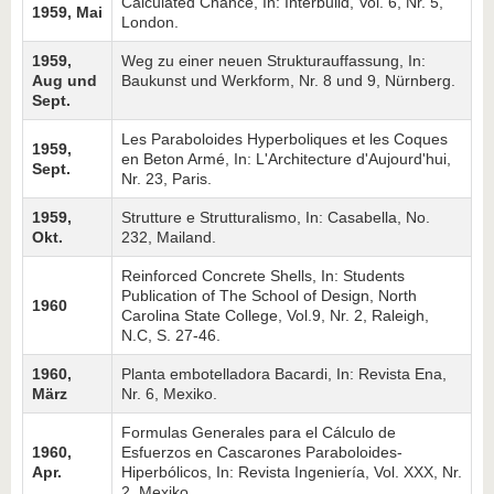
Calculated Chance, In: Interbuild, Vol. 6, Nr. 5,
1959, Mai
London.
1959,
Weg zu einer neuen Strukturauffassung, In:
Aug und
Baukunst und Werkform, Nr. 8 und 9, Nürnberg.
Sept.
Les Paraboloides Hyperboliques et les Coques
1959,
en Beton Armé, In: L'Architecture d'Aujourd'hui,
Sept.
Nr. 23, Paris.
1959,
Strutture e Strutturalismo, In: Casabella, No.
Okt.
232, Mailand.
Reinforced Concrete Shells, In: Students
Publication of The School of Design, North
1960
Carolina State College, Vol.9, Nr. 2, Raleigh,
N.C, S. 27-46.
1960,
Planta embotelladora Bacardi, In: Revista Ena,
März
Nr. 6, Mexiko.
Formulas Generales para el Cálculo de
1960,
Esfuerzos en Cascarones Paraboloides-
Apr.
Hiperbólicos, In: Revista Ingeniería, Vol. XXX, Nr.
2, Mexiko.