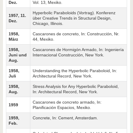
Dez.
Vol. 13, Mexiko.
Hyperbolic Paraboloids (Vortrag). Konferenz
1957, 11.
über Creative Trends in Structural Design,
Dez.
Chicago, Illinois.
1958,
Cascarones de concreto, In: Construcción, Nr.
März
44, Mexiko.
1958,
Cascarones de Hormigón Armado, In: Ingeniería
Juni und
Inter­nacional Construcción, New York.
Aug.
1958,
Understanding the Hyperbolic Paraboloid, In:
Juli
Archi­tectural Record, New York.
1958,
Stress Analysis for Any Hyperbolic Paraboloid,
Aug.
In: Architectural Record, New York.
Cascarones de concreto armado, In:
1959
Planificación Espacios, Mexiko.
1959,
Concrete, In: Cement, Amsterdam.
Feb.