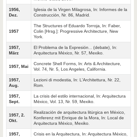
1956,
Iglesia de la Virgen Milagrosa, In: Informes de la
Dez.
Con­strucción, Nr. 86, Madrid.
The Structures of Eduardo Torroja, In: Faber,
1957
Colin [Hrsg.]: Progressive Architecture, New
York.
1957,
El Problema de la Expresión... (debate), In:
März
Arquitectura México, Nr. 57, Mexiko.
Concrete Shell Forms, In: Arts & Architecture,
1957, Mai
Vol. 74, Nr. 5, Los Angeles, California.
1957,
Lezioni di modestia, In: L'Architettura, Nr. 22,
Aug.
Rom.
1957,
La crisis del estilo internacional, In: Arquitectura
Sept.
México, Vol. 13, Nr. 59, Mexiko.
Realización de arquitectura litúrgica en México,
1957, 2.
Konferenz mit Enrique de la Mora, In: Local de
Okt.
Arquitectura México, Mexiko.
1957,
Crisis en la Arquitectura, In: Arquitectura México,