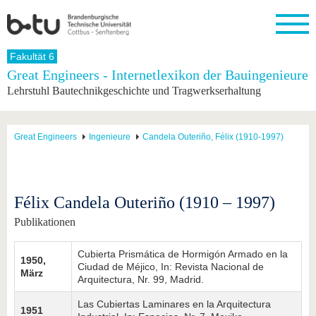
Startseite
Fakultät 6
Schließen
Great Engineers - Internetlexikon der Bauingenieure
Lehrstuhl Bautechnikgeschichte und Tragwerkserhaltung
Universität
Forschung
Studium
International
Weiterbildung
Transfer
Unileben
Die BTU
Aktuelle
Studienangebot
Internationales
Weiterbildungsangebote
Akademische
Unsere
Forschung
Profil
Fachkräfte
Werte
Struktur
Vor dem
Wissenschaftliche
Great Engineers
Ingenieure
Candela Outeriño, Félix (1910-1997)
Forschungsprofil
Studium
Aus dem
Weiterbildung
Wirtschafts-
Familie &
Karriere
Ausland
und
Dual
&
Förderung
Im
Kontakt
an die
Forschungskooperati
Career
Engagement
Studium
BTU
Wissenschaftlicher
Gründen
Sport &
Félix Candela Outeriño (1910 – 1997)
Partnerschaften
Nachwuchs
Nach
Mit der
an der
Gesundhei
&
dem
Publikationen
BTU ins
BTU
Strukturwandel
Studium
BTU &
Ausland
Innovative
Region
Cubierta Prismática de Hormigón Armado en la
Für
Transferprojekte
erleben
1950,
Ciudad de Méjico, In: Revista Nacional de
internationale
März
Lernen
Arquitectura, Nr. 99, Madrid.
Studierende
Sie uns
Las Cubiertas Laminares en la Arquitectura
Kontakt
kennen
1951