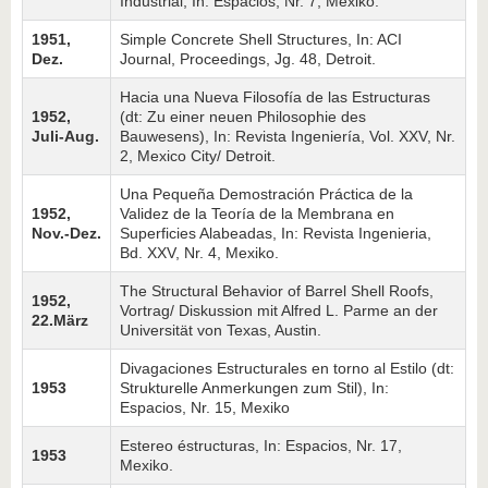
Indu­strial, In: Espacios, Nr. 7, Mexiko.
1951,
Simple Concrete Shell Structures, In: ACI
Dez.
Journal, Proceedings, Jg. 48, Detroit.
Hacia una Nueva Filosofía de las Estructuras
1952,
(dt: Zu einer neuen Philosophie des
Juli-Aug.
Bauwesens), In: Revista Ingeniería, Vol. XXV, Nr.
2, Mexico City/ Detroit.
Una Pequeña Demostración Práctica de la
1952,
Validez de la Teoría de la Membrana en
Nov.-Dez.
Superficies Ala­beadas, In: Revista Ingenieria,
Bd. XXV, Nr. 4, Mexiko.
The Structural Behavior of Barrel Shell Roofs,
1952,
Vortrag/ Diskussion mit Alfred L. Parme an der
22.März
Universität von Texas, Austin.
Divagaciones Estructurales en torno al Estilo (dt:
1953
Strukturelle Anmerkungen zum Stil), In:
Espacios, Nr. 15, Mexiko
Estereo éstructuras, In: Espacios, Nr. 17,
1953
Mexiko.