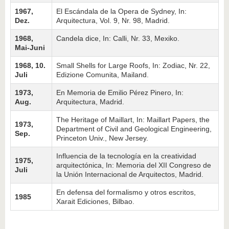
1967,
El Escándala de la Opera de Sydney, In:
Dez.
Arquitectura, Vol. 9, Nr. 98, Madrid.
1968,
Candela dice, In: Calli, Nr. 33, Mexiko.
Mai-Juni
1968, 10.
Small Shells for Large Roofs, In: Zodiac, Nr. 22,
Juli
Edizione Comunita, Mailand.
1973,
En Memoria de Emilio Pérez Pinero, In:
Aug.
Arquitectura, Madrid.
The Heritage of Maillart, In: Maillart Papers, the
1973,
Department of Civil and Geological Engineering,
Sep.
Princeton Univ., New Jersey.
Influencia de la tecnología en la creatividad
1975,
arquitectónica, In: Memoria del XII Congreso de
Juli
la Unión Internacional de Arquitectos, Madrid.
En defensa del formalismo y otros escritos,
1985
Xarait Ediciones, Bilbao.