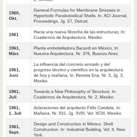
General Formulas for Membrane Stresses in
1960,
Hyper­bolic Paraboloidical Shells, In: ACI Journal,
Okt.
Proceed­ings, Jg. 57, Detroit.
Hacia una nueva filosofía de las estructuras, In:
1961
Cuadernos de Arquitectura, Mexiko.
1961,
Planta embotelladora Bacardi en México, In:
März
Nuestra Arquitectura, Nr. 376, Buenos Aires.
La influencia del concreto armado y del
1961,
progreso técnico y científico en la arquitectura
Juni
de hoy y mañana, In: Revista Ena, Nr. 3, Jg. 3,
Mexiko.
1961,
Towards a New Philosophy of Structure, In:
Juli
Cuadernos de Arquitectura, Nr. 2, Mexiko.
1961,
Aclaraciones del arquitecto Félix Candela, In:
1. Juli
Mañana, Nr. 931, Jg. XVIII, Vol. XCIII, Mexiko.
Design and Construction in México. Shell
1961,
Construction, In: Industrial Building, Vol. II, New
Sept.
York.