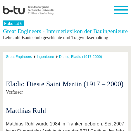
Startseite
Fakultät 6
Schließen
Great Engineers - Internetlexikon der Bauingenieure
Lehrstuhl Bautechnikgeschichte und Tragwerkserhaltung
Universität
Forschung
Studium
International
Weiterbildung
Transfer
Unileben
Die BTU
Aktuelle
Studienangebot
Internationales
Weiterbildungsangebote
Akademische
Unsere
Forschung
Profil
Fachkräfte
Werte
Struktur
Vor dem
Wissenschaftliche
Great Engineers
Ingenieure
Dieste, Eladio (1917-2000)
Forschungsprofil
Studium
Aus dem
Weiterbildung
Wirtschafts-
Familie &
Karriere
Ausland
und
Dual
&
Förderung
Im
Kontakt
an die
Forschungskooperati
Career
Engagement
Studium
BTU
Wissenschaftlicher
Gründen
Sport &
Eladio Dieste Saint Martin (1917 – 2000)
Partnerschaften
Nachwuchs
Nach
Mit der
an der
Gesundhei
&
dem
Verfasser
BTU ins
BTU
Strukturwandel
Studium
BTU &
Ausland
Innovative
Region
Für
Transferprojekte
erleben
Matthias Ruhl
internationale
Lernen
Studierende
Sie uns
Matthias Ruhl wurde 1984 in Franken geboren. Seit 2007
Kontakt
kennen