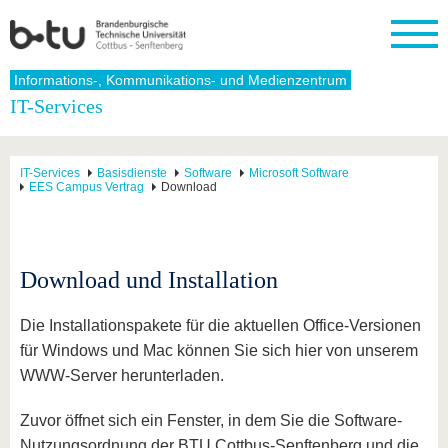
Startseite
Informations-, Kommunikations- und Medienzentrum
Schließen
IT-Services
Universität
Forschung
Studium
International
Weiterbildung
Transfer
Unileben
Die BTU
Aktuelle
Studienangebot
Internationales
Weiterbildungsangebote
Akademische
Unsere
IT-Services
Basisdienste
Software
Microsoft Software
Forschung
Profil
Fachkräfte
Werte
EES Campus Vertrag
Download
Struktur
Vor dem
Wissenschaftliche
Forschungsprofil
Studium
Aus dem
Weiterbildung
Wirtschafts-
Familie &
Karriere
Ausland
und
Dual
&
Förderung
Im
Kontakt
an die
Forschungskooperati
Career
Engagement
Studium
BTU
Wissenschaftlicher
Download und Installation
Gründen
Sport &
Partnerschaften
Nachwuchs
Nach
Mit der
an der
Gesundhei
&
dem
BTU ins
BTU
Die Installationspakete für die aktuellen Office-Versionen
Strukturwandel
Studium
BTU &
Ausland
Innovative
Region
für Windows und Mac können Sie sich hier von unserem
Für
Transferprojekte
erleben
WWW-Server herunterladen.
internationale
Lernen
Studierende
Sie uns
Zuvor öffnet sich ein Fenster, in dem Sie die Software-
Kontakt
kennen
Nutzungsordnung der BTU Cottbus-Senftenberg und die