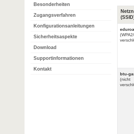
Besonderheiten
Netz
Zugangsverfahren
(SSID
Konfigurationsanleitungen
eduro
(WPA2
Sicherheitsaspekte
verschl
Download
Supportinformationen
Kontakt
btu-ga
(nicht
verschl