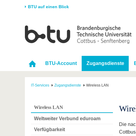
BTU auf einen Blick
Startseite
Universität
Forschung
Stud
Die BTU
Aktuelle Forschung
Stud
Struktur
Forschungsprofil
Vor 
BTU-Account
Zugangsdienste
Karriere & Engagement
Förderung
Im S
Partnerschaften &
Wissenschaftlicher
Nach
Strukturwandel
Nachwuchs
IT-Services
Zugangsdienste
Wireless LAN
Wire
Wireless LAN
Weltweiter Verbund eduroam
Die nac
Verfügbarkeit
Cottbus