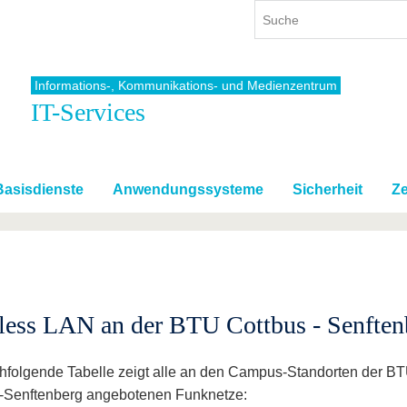
Informations-, Kommunikations- und Medienzentrum
IT-Services
ium
International
Weiterbildung
ienangebot
Internationales Profil
Weiterbildungsangebot
dem Studium
Aus dem Ausland an die BTU
Wissenschaftliche
Weiterbildung
Basisdienste
Anwendungssysteme
Sicherheit
Ze
tudium
Mit der BTU ins Ausland
Kontakt
 dem Studium
Für internationale
Studierende
Kontakt
less LAN an der BTU Cottbus - Senften
hfolgende Tabelle zeigt alle an den Campus-Standorten der B
-Senftenberg angebotenen Funknetze: