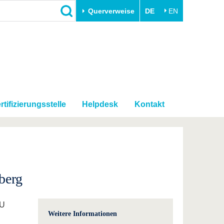
Querverweise
DE
EN
Schließen
Transfer
Unileben
e
Akademische Fachkräfte
Unsere Werte
Wirtschafts- und
Familie & Dual Career
Forschungskooperationen
rtifizierungsstelle
Helpdesk
Kontakt
Sport & Gesundheit
Gründen an der BTU
BTU & Region erleben
Innovative Transferprojekte
Lernen Sie uns kennen
berg
TU
Weitere Informationen