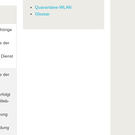
Quarantäne-WLAN
Glossar
hörige
e der
 Dienst
e der
folgt
 Web-
rung
ldung