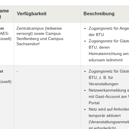
name
Verfügbarkeit
Beschreibung
)
am
Zentralcampus (teilweise
Zugangsnetz für Ange
/AES-
versorgt) sowie Campus
der BTU
üsselt)
Senftenberg und Campus
Zugangsnetz für Gäst
Sachsendorf
BTU, deren
Heimateinrichtung am
eduroam teilnimmt
st
-
Zugangsnetz für Gäst
BTU, z. B. für
üsselt)
Veranstaltungen
Netzwerkanmeldung er
mit Gast-Account am
Portal
Netz wird auf Anforde
temporär aktiviert
(Veranstaltungsanme
ist erforderlich)