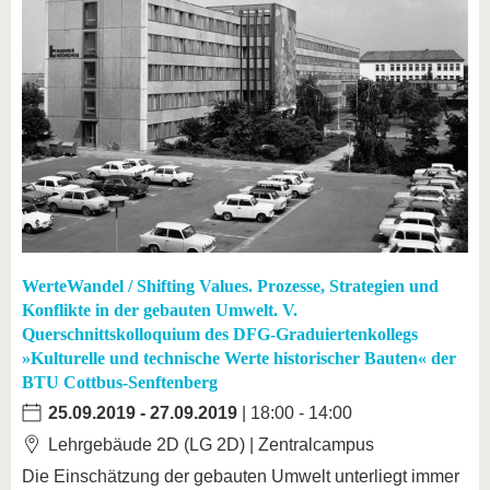
WerteWandel / Shifting Values. Prozesse, Strategien und
Konflikte in der gebauten Umwelt. V.
Querschnittskolloquium des DFG-Graduiertenkollegs
»Kulturelle und technische Werte historischer Bauten« der
BTU Cottbus-Senftenberg
25.09.2019
-
27.09.2019
| 18:00 - 14:00
Lehrgebäude 2D (LG 2D) | Zentralcampus
Die Einschätzung der gebauten Umwelt unterliegt immer