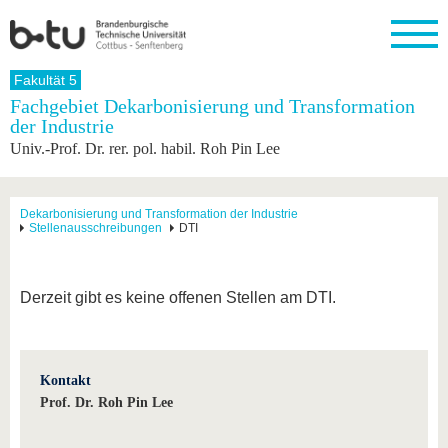
Startseite
Fakultät 5
Schließen
Fachgebiet Dekarbonisierung und Transformation
der Industrie
Universität
Forschung
Studium
International
Weiterbildung
Transfer
Unileben
Univ.-Prof. Dr. rer. pol. habil. Roh Pin Lee
Die BTU
Aktuelle
Studienangebot
Internationales
Weiterbildungsangebote
Akademische
Unsere
Forschung
Profil
Fachkräfte
Werte
Struktur
Vor dem
Wissenschaftliche
Forschungsprofil
Studium
Aus dem
Weiterbildung
Wirtschafts-
Familie &
Dekarbonisierung und Transformation der Industrie
Karriere
Stellenausschreibungen
DTI
Ausland
und
Dual
&
Förderung
Im
Kontakt
an die
Forschungskooperati
Career
Engagement
Studium
BTU
Wissenschaftlicher
Gründen
Sport &
Partnerschaften
Nachwuchs
Nach
Derzeit gibt es keine offenen Stellen am DTI.
Mit der
an der
Gesundhei
&
dem
BTU ins
BTU
Strukturwandel
Studium
BTU &
Ausland
Innovative
Region
Für
Transferprojekte
erleben
Kontakt
internationale
Lernen
Studierende
Prof. Dr. Roh Pin Lee
Sie uns
Kontakt
kennen