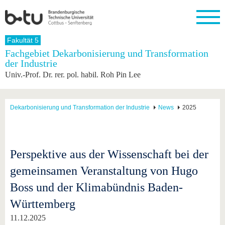
Startseite
Fakultät 5
Schließen
Fachgebiet Dekarbonisierung und Transformation
der Industrie
Universität
Forschung
Studium
International
Weiterbildung
Transfer
Unileben
Univ.-Prof. Dr. rer. pol. habil. Roh Pin Lee
Die BTU
Aktuelle
Studienangebot
Internationales
Weiterbildungsangebote
Akademische
Unsere
Forschung
Profil
Fachkräfte
Werte
Struktur
Vor dem
Wissenschaftliche
Forschungsprofil
Studium
Aus dem
Weiterbildung
Wirtschafts-
Familie &
Dekarbonisierung und Transformation der Industrie
News
2025
Karriere
Ausland
und
Dual
&
Förderung
Im
Kontakt
an die
Forschungskooperati
Career
Engagement
Studium
BTU
Wissenschaftlicher
Gründen
Sport &
Partnerschaften
Nachwuchs
Nach
Mit der
an der
Gesundhei
Perspektive aus der Wissenschaft bei der
&
dem
BTU ins
BTU
Strukturwandel
Studium
BTU &
gemeinsamen Veranstaltung von Hugo
Ausland
Innovative
Region
Für
Transferprojekte
erleben
Boss und der Klimabündnis Baden-
internationale
Lernen
Württemberg
Studierende
Sie uns
Kontakt
kennen
11.12.2025