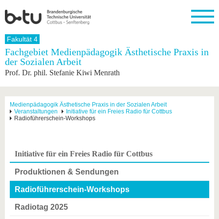
Startseite
Fakultät 4
Schließen
Fachgebiet Medienpädagogik Ästhetische Praxis in
der Sozialen Arbeit
Universität
Forschung
Studium
International
Weiterbildung
Transfer
Unileben
Prof. Dr. phil. Stefanie Kiwi Menrath
Die BTU
Aktuelle
Studienangebot
Internationales
Weiterbildungsangebote
Akademische
Unsere
Forschung
Profil
Fachkräfte
Werte
Struktur
Vor dem
Wissenschaftliche
Forschungsprofil
Studium
Aus dem
Weiterbildung
Wirtschafts-
Familie &
Medienpädagogik Ästhetische Praxis in der Sozialen Arbeit
Karriere
Veranstaltungen
Initiative für ein Freies Radio für Cottbus
Ausland
und
Dual
&
Förderung
Im
Kontakt
Radioführerschein-Workshops
an die
Forschungskooperati
Career
Engagement
Studium
BTU
Wissenschaftlicher
Gründen
Sport &
Partnerschaften
Nachwuchs
Nach
Mit der
an der
Gesundhei
&
dem
Initiative für ein Freies Radio für Cottbus
BTU ins
BTU
Strukturwandel
Studium
BTU &
Ausland
Innovative
Region
Produktionen & Sendungen
Für
Transferprojekte
erleben
internationale
Radioführerschein-Workshops
Lernen
Studierende
Sie uns
Radiotag 2025
Kontakt
kennen