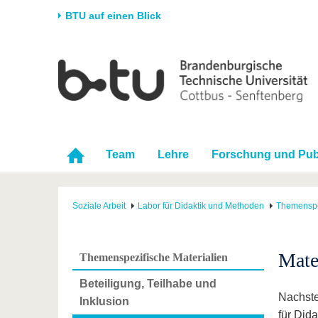
BTU auf einen Blick
Startseite
Universität
Forschung
Stud
Die BTU
Aktuelle Forschung
Stud
Struktur
Forschungsprofil
Vor 
Karriere & Engagement
Förderung
Im S
Team
Lehre
Forschung und Pub
Partnerschaften &
Wissenschaftlicher
Nach
Strukturwandel
Nachwuchs
Soziale Arbeit
Labor für Didaktik und Methoden
Themenspez
Mate
Themenspezifische Materialien
Beteiligung, Teilhabe und
Nachste
Inklusion
für Did