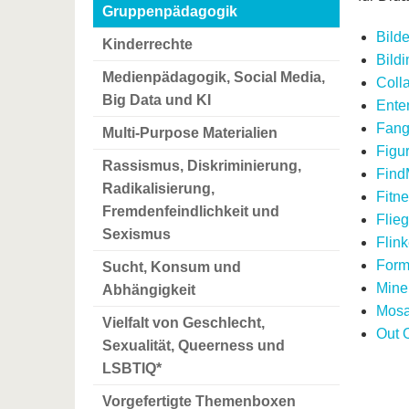
Gruppenpädagogik
Bilde
Kinderrechte
Bild
Medienpädagogik, Social Media,
Coll
Big Data und KI
Ente
Fang
Multi-Purpose Materialien
Figu
Rassismus, Diskriminierung,
Find
Radikalisierung,
Fitn
Fremdenfeindlichkeit und
Flie
Sexismus
Flin
Form
Sucht, Konsum und
Mine
Abhängigkeit
Mosa
Vielfalt von Geschlecht,
Out 
Sexualität, Queerness und
LSBTIQ*
Vorgefertigte Themenboxen