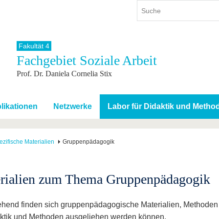
Fakultät 4
Fachgebiet Soziale Arbeit
ium
International
Weiterbildung
Prof. Dr. Daniela Cornelia Stix
ienangebot
Internationales Profil
Weiterbildungsangebot
dem Studium
Aus dem Ausland an die BTU
Wissenschaftliche
Weiterbildung
tudium
Mit der BTU ins Ausland
likationen
Netzwerke
Labor für Didaktik und Metho
Kontakt
 dem Studium
Für internationale
Studierende
Kontakt
ifische Materialien
Gruppenpädagogik
rialien zum Thema Gruppenpädagogik
hend finden sich gruppenpädagogische Materialien, Methoden
aktik und Methoden ausgeliehen werden können.