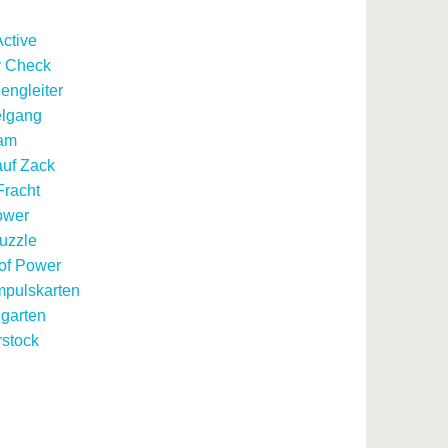
ctive
y Check
engleiter
elgang
am
uf Zack
racht
ower
uzzle
of Power
mpulskarten
garten
stock