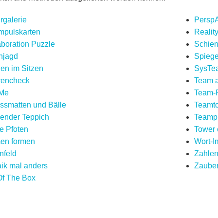
rgalerie
PerspA
impulskarten
Realit
aboration Puzzle
Schien
njagd
Spieg
en im Sitzen
SysTe
rencheck
Team a
Me
Team-F
essmatten und Bälle
Teamt
gender Teppich
Teamp
ke Pfoten
Tower 
en formen
Wort-I
nfeld
Zahlen
ik mal anders
Zauber
Of The Box