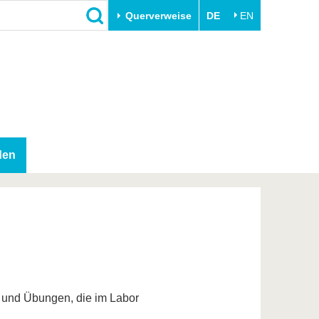
Querverweise
DE
EN
Schließen
Transfer
Unileben
e
Akademische Fachkräfte
Unsere Werte
Wirtschafts- und
Familie & Dual Career
Forschungskooperationen
Sport & Gesundheit
den
Gründen an der BTU
BTU & Region erleben
Innovative Transferprojekte
Lernen Sie uns kennen
 und Übungen, die im Labor