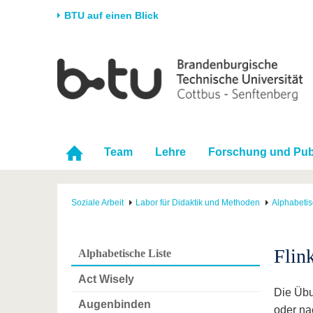
BTU auf einen Blick
Startseite
Universität
Forschung
Stud
Die BTU
Aktuelle Forschung
Stud
Struktur
Forschungsprofil
Vor 
Karriere & Engagement
Förderung
Im S
Team
Lehre
Forschung und Pub
Partnerschaften &
Wissenschaftlicher
Nach
Strukturwandel
Nachwuchs
Soziale Arbeit
Labor für Didaktik und Methoden
Alphabetis
Flin
Alphabetische Liste
Act Wisely
Die Übu
Augenbinden
oder na