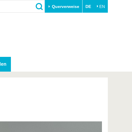
Querverweise
DE
EN
Schließen
Transfer
Unileben
e
Akademische Fachkräfte
Unsere Werte
Wirtschafts- und
Familie & Dual Career
Forschungskooperationen
Sport & Gesundheit
den
Gründen an der BTU
BTU & Region erleben
Innovative Transferprojekte
Lernen Sie uns kennen