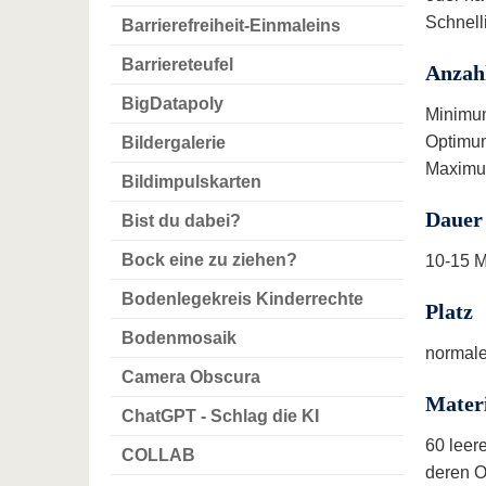
Schnell
Barrierefreiheit-Einmaleins
Barriereteufel
Anzah
BigDatapoly
Minimu
Optimum
Bildergalerie
Maximu
Bildimpulskarten
Dauer
Bist du dabei?
Bock eine zu ziehen?
10-15 M
Bodenlegekreis Kinderrechte
Platz
Bodenmosaik
normale
Camera Obscura
Mater
ChatGPT - Schlag die KI
60 leere
COLLAB
deren Ob