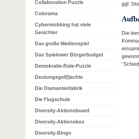
Collaboration Puzzle
ggf. St
Colorama
Aufb
Cybermobbing hat viele
Gesichter
Die lee
Kommand
Das große Medienspiel
einsamm
Das Spielower Bürgerbudget
gewonne
"Schied
Demokratie-Rate-Puzzle
Deutungsgef(l)echte
Die Diamantenfabrik
Die Flugschule
Diversity-Aktionsboard
Diversity-Aktionsbox
Diversity-Bingo