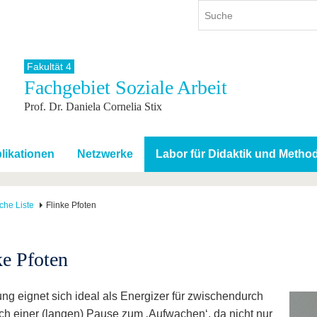
Fakultät 4
Fachgebiet Soziale Arbeit
ium
International
Weiterbildung
Prof. Dr. Daniela Cornelia Stix
ienangebot
Internationales Profil
Weiterbildungsangebot
dem Studium
Aus dem Ausland an die BTU
Wissenschaftliche
Weiterbildung
tudium
Mit der BTU ins Ausland
likationen
Netzwerke
Labor für Didaktik und Metho
Kontakt
 dem Studium
Für internationale
Studierende
Kontakt
che Liste
Flinke Pfoten
ke Pfoten
ng eignet sich ideal als Energizer für zwischendurch
ch einer (langen) Pause zum ‚Aufwachen‘, da nicht nur