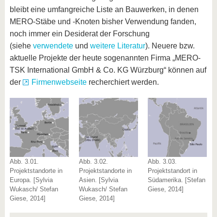
bleibt eine umfangreiche Liste an Bauwerken, in denen
MERO-Stäbe und -Knoten bisher Verwendung fanden,
noch immer ein Desiderat der Forschung
(siehe
verwendete
und
weitere Literatur
). Neuere bzw.
aktuelle Projekte der heute sogenannten Firma „MERO-
TSK International GmbH & Co. KG Würzburg“ können auf
der
Firmenwebseite
recherchiert werden.
Abb. 3.01.
Abb. 3.02.
Abb. 3.03.
Projektstandorte in
Projektstandorte in
Projektstandort in
Europa. [Sylvia
Asien. [Sylvia
Südamerika. [Stefan
Wukasch/ Stefan
Wukasch/ Stefan
Giese, 2014]
Giese, 2014]
Giese, 2014]