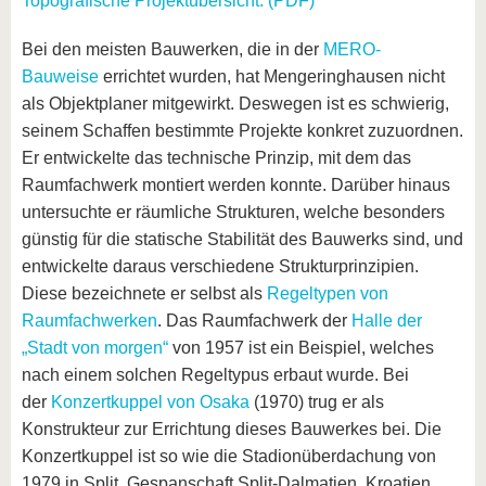
Topografische Projektübersicht. (PDF)
Bei den meisten Bauwerken, die in der
MERO-
Bauweise
errichtet wurden, hat Mengeringhausen nicht
als Objektplaner mitgewirkt. Deswegen ist es schwierig,
seinem Schaffen bestimmte Projekte konkret zuzuordnen.
Er entwickelte das technische Prinzip, mit dem das
Raumfachwerk montiert werden konnte. Darüber hinaus
untersuchte er räumliche Strukturen, welche besonders
günstig für die statische Stabilität des Bauwerks sind, und
entwickelte daraus verschiedene Strukturprinzipien.
Diese bezeichnete er selbst als
Regeltypen von
Raumfachwerken
. Das Raumfachwerk der
Halle der
„Stadt von morgen“
von 1957 ist ein Beispiel, welches
nach einem solchen Regeltypus erbaut wurde. Bei
der
Konzertkuppel von Osaka
(1970) trug er als
Konstrukteur zur Errichtung dieses Bauwerkes bei. Die
Konzertkuppel ist so wie die Stadionüberdachung von
1979 in Split, Gespanschaft Split-Dalmatien, Kroatien